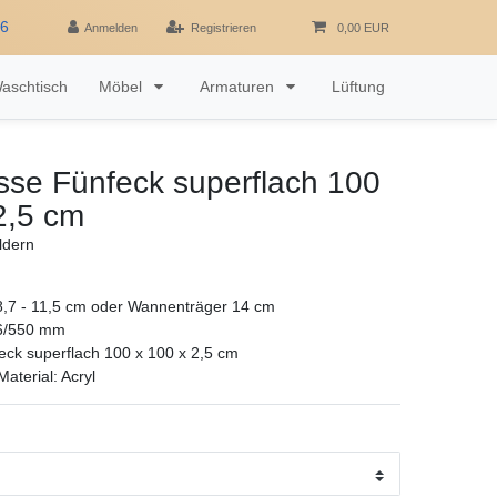
16
Anmelden
Registrieren
0,00 EUR
aschtisch
Möbel
Armaturen
Lüftung
sse Fünfeck superflach 100
2,5 cm
ldern
,7 - 11,5 cm oder Wannenträger 14 cm
6/550 mm
ck superflach 100 x 100 x 2,5 cm
aterial: Acryl