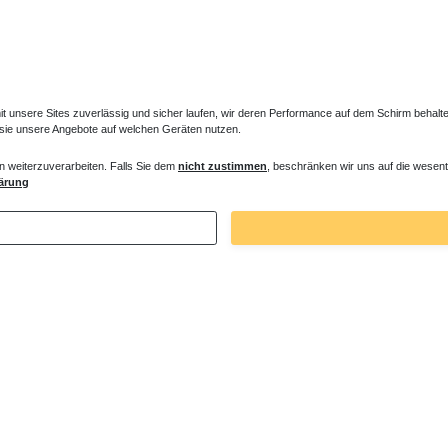
unsere Sites zuverlässig und sicher laufen, wir deren Performance auf dem Schirm behalten
 sie unsere Angebote auf welchen Geräten nutzen.
n weiterzuverarbeiten. Falls Sie dem
nicht zustimmen
, beschränken wir uns auf die wesent
ne Montagewinkel Wandwinkel
ärung
€ *
. MwSt.
zzgl.
Versandkosten
Zuletzt angesehene Artikel