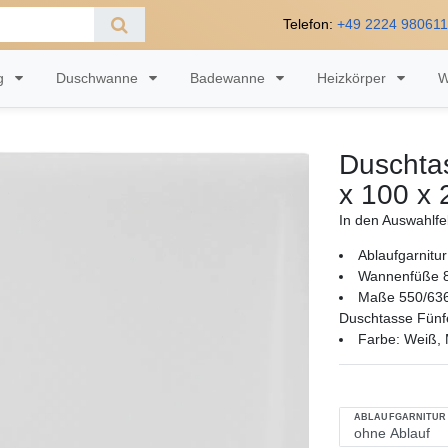
Telefon:
+49 2224 98061
ng
Duschwanne
Badewanne
Heizkörper
W
Duschta
x 100 x 
In den Auswahlfe
Ablaufgarnitur
Wannenfüße 8
Maße 550/63
Duschtasse Fünfe
Farbe: Weiß, M
ABLAUFGARNITUR