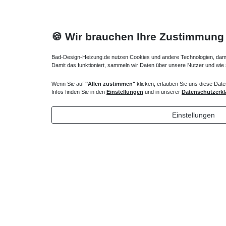
🍪 Wir brauchen Ihre Zustimmung
Bad-Design-Heizung.de nutzen Cookies und andere Technologien, damit 
Damit das funktioniert, sammeln wir Daten über unsere Nutzer und wie
Wenn Sie auf
"Allen zustimmen"
klicken, erlauben Sie uns diese Date
Duschwanne Dämm- und Schutzband
Duschwan
Infos finden Sie in den
Einstellungen
und in unserer
Datenschutzerkl
44,10 € *
34,65 
Einstellungen
*
inkl. ges. MwSt.
zzgl.
Versandkosten
*
inkl. ges