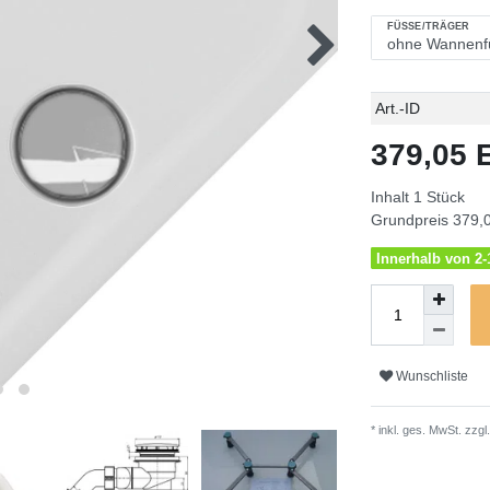
FÜSSE/TRÄGER
Technisches
Wert
Art.-ID
Merkmal
379,05
Inhalt
1
Stück
Grundpreis
379,0
Innerhalb von 2-1
Wunschliste
* inkl. ges. MwSt. zzgl.