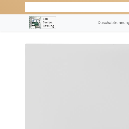
Duschabtrennu