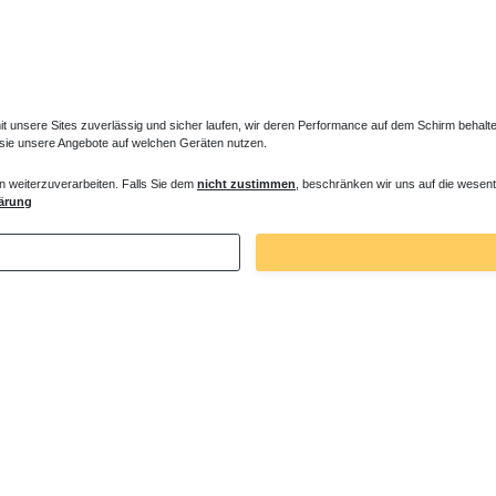
unsere Sites zuverlässig und sicher laufen, wir deren Performance auf dem Schirm behalten
 sie unsere Angebote auf welchen Geräten nutzen.
n weiterzuverarbeiten. Falls Sie dem
nicht zustimmen
, beschränken wir uns auf die wesent
ne Montagewinkel Wandwinkel
Duschwanne Ablauf Radial-Design verc
ärung
€ *
75,60 € *
. MwSt.
zzgl.
Versandkosten
*
inkl. ges. MwSt.
zzgl.
Versandkosten
Zuletzt angesehene Artikel