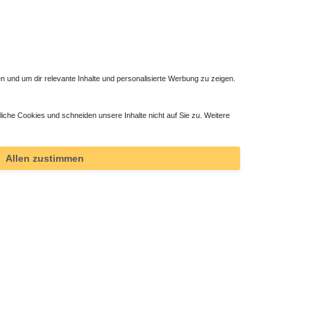
 und um dir relevante Inhalte und personalisierte Werbung zu zeigen.
liche Cookies und schneiden unsere Inhalte nicht auf Sie zu. Weitere
hromt
Duschwanne Dämm- und Schutzband
44,10 € *
Allen zustimmen
*
inkl. ges. MwSt.
zzgl.
Versandkosten