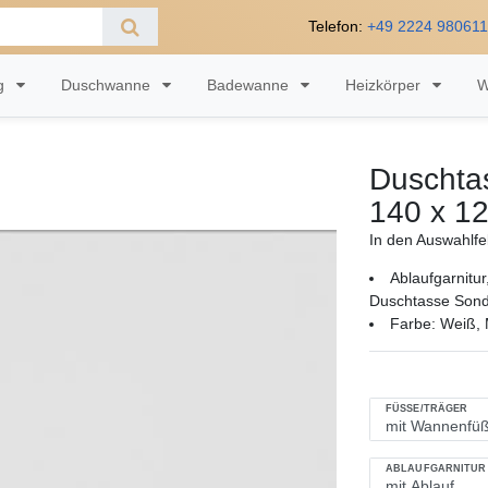
Telefon:
+49 2224 98061
ng
Duschwanne
Badewanne
Heizkörper
W
Duschtas
140 x 12
In den Auswahlfe
Ablaufgarnitu
Duschtasse Sonde
Farbe: Weiß, M
FÜSSE/TRÄGER
ABLAUFGARNITUR