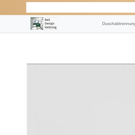
Duschabtrennu