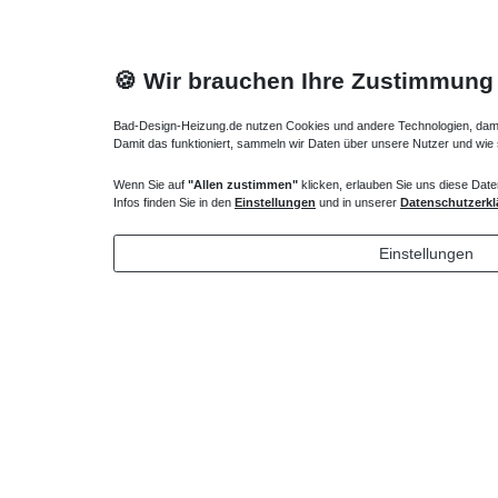
🍪 Wir brauchen Ihre Zustimmung
Bad-Design-Heizung.de nutzen Cookies und andere Technologien, damit 
Damit das funktioniert, sammeln wir Daten über unsere Nutzer und wie
Wenn Sie auf
"Allen zustimmen"
klicken, erlauben Sie uns diese Date
Duschwanne Ablauf Parallel-Design verchromt
Duschwan
Infos finden Sie in den
Einstellungen
und in unserer
Datenschutzerkl
75,60 € *
34,65 
Einstellungen
*
inkl. ges. MwSt.
zzgl.
Versandkosten
*
inkl. ges