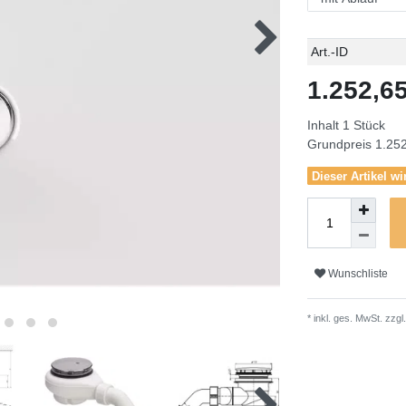
Technisches
Wert
Art.-ID
Merkmal
1.252,
Inhalt
1
Stück
Grundpreis
1.252
Dieser Artikel wi
Wunschliste
* inkl. ges. MwSt. zzgl.