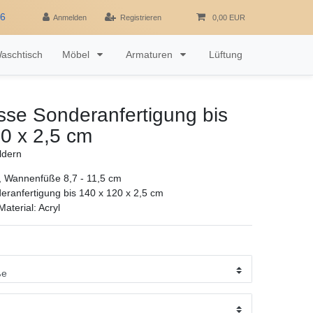
16
Anmelden
Registrieren
0,00 EUR
aschtisch
Möbel
Armaturen
Lüftung
se Sonderanfertigung bis
0 x 2,5 cm
ldern
r, Wannenfüße 8,7 - 11,5 cm
ranfertigung bis 140 x 120 x 2,5 cm
aterial: Acryl