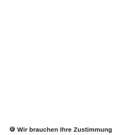
270,90 € *
Artikel anzeigen
*
inkl. ges. MwSt.
zzgl.
Versandkosten
🍪 Wir brauchen Ihre Zustimmung