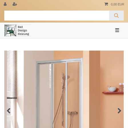
0,00 EUR
☰