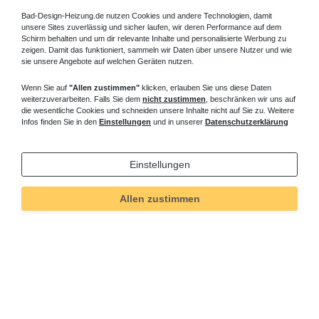
Bad-Design-Heizung.de nutzen Cookies und andere Technologien, damit
unsere Sites zuverlässig und sicher laufen, wir deren Performance auf dem
Schirm behalten und um dir relevante Inhalte und personalisierte Werbung zu
zeigen. Damit das funktioniert, sammeln wir Daten über unsere Nutzer und wie
sie unsere Angebote auf welchen Geräten nutzen.
Wenn Sie auf
"Allen zustimmen"
klicken, erlauben Sie uns diese Daten
weiterzuverarbeiten. Falls Sie dem
nicht zustimmen
, beschränken wir uns auf
die wesentliche Cookies und schneiden unsere Inhalte nicht auf Sie zu. Weitere
Infos finden Sie in den
Einstellungen
und in unserer
Datenschutzerklärung
Einstellungen
Allen zustimmen
Technisches
Wert
Art.-ID
5725
Merkmal
Informationen