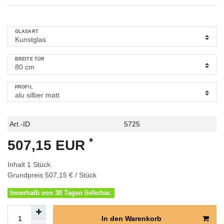
GLASART
BREITE TÜR
PROFIL
Technisches
Wert
Art.-ID
5725
Merkmal
*
507,15 EUR
Inhalt
1
Stück
Grundpreis
507,15 € / Stück
Innerhalb von 30 Tagen lieferbar.
In den Warenkorb