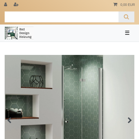
0,00 EUR
☰