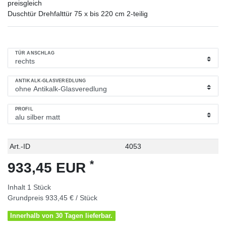
preisgleich
Duschtür Drehfalttür 75 x bis 220 cm 2-teilig
TÜR ANSCHLAG
ANTIKALK-GLASVEREDLUNG
PROFIL
Technisches
Wert
Art.-ID
4053
Merkmal
*
933,45 EUR
Inhalt
1
Stück
Grundpreis
933,45 € / Stück
Innerhalb von 30 Tagen lieferbar.