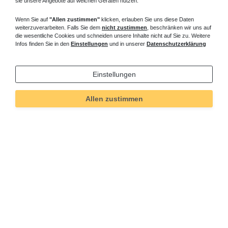
sie unsere Angebote auf welchen Geräten nutzen.
Wenn Sie auf
"Allen zustimmen"
klicken, erlauben Sie uns diese Daten
weiterzuverarbeiten. Falls Sie dem
nicht zustimmen
, beschränken wir uns auf
die wesentliche Cookies und schneiden unsere Inhalte nicht auf Sie zu. Weitere
Infos finden Sie in den
Einstellungen
und in unserer
Datenschutzerklärung
Einstellungen
Allen zustimmen
Technisches
Wert
Art.-ID
5801
Merkmal
Informationen
Versand und Zahlung
Bei Fragen helfen wir zum Ortstarif:
Kontakt