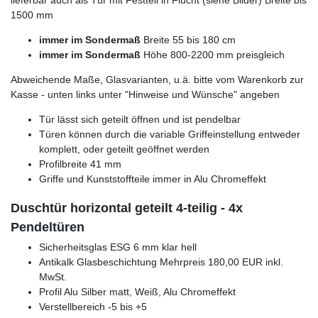
lieferbar auch als Tür mit Festteil in Flucht (siehe Bilder) Breite bis
1500 mm
immer im Sondermaß
Breite 55 bis 180 cm
immer im Sondermaß
Höhe 800-2200 mm preisgleich
Abweichende Maße, Glasvarianten, u.ä. bitte vom Warenkorb zur
Kasse - unten links unter "Hinweise und Wünsche" angeben
Tür lässt sich geteilt öffnen und ist pendelbar
Türen können durch die variable Griffeinstellung entweder
komplett, oder geteilt geöffnet werden
Profilbreite 41 mm
Griffe und Kunststoffteile immer in Alu Chromeffekt
Duschtür horizontal geteilt 4-teilig - 4x
Pendeltüren
Sicherheitsglas ESG 6 mm klar hell
Antikalk Glasbeschichtung Mehrpreis 180,00 EUR inkl.
MwSt.
Profil Alu Silber matt, Weiß, Alu Chromeffekt
Verstellbereich -5 bis +5