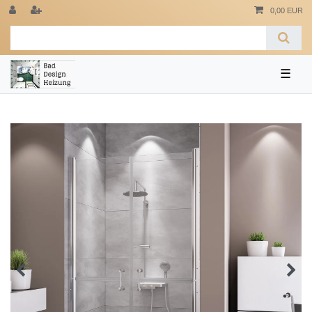
0,00 EUR
☰