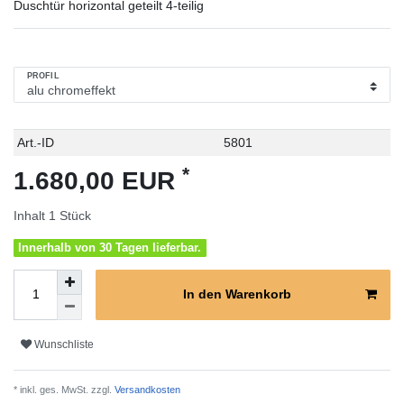
Duschtür horizontal geteilt 4-teilig
PROFIL
Technisches
Wert
Art.-ID
5801
Merkmal
*
1.680,00 EUR
Inhalt
1
Stück
Innerhalb von 30 Tagen lieferbar.
In den Warenkorb
Wunschliste
* inkl. ges. MwSt. zzgl.
Versandkosten