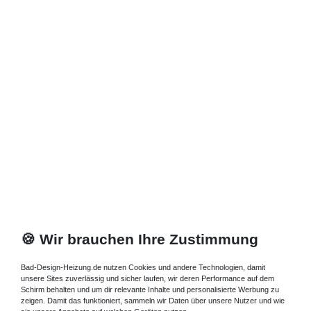
Zuletzt angesehene Artikel
Duschtür horizontal geteilt 4-teilig
1.680,00 € *
Artikel anzeigen
*
inkl. ges. MwSt.
zzgl.
Versandkosten
🍪 Wir brauchen Ihre Zustimmung
Bad-Design-Heizung.de nutzen Cookies und andere Technologien, damit
unsere Sites zuverlässig und sicher laufen, wir deren Performance auf dem
Schirm behalten und um dir relevante Inhalte und personalisierte Werbung zu
zeigen. Damit das funktioniert, sammeln wir Daten über unsere Nutzer und wie