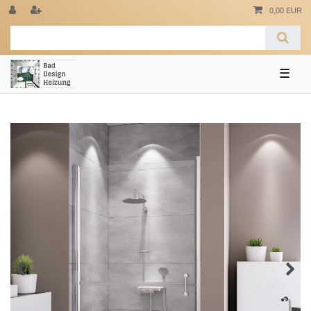
0,00 EUR
☰