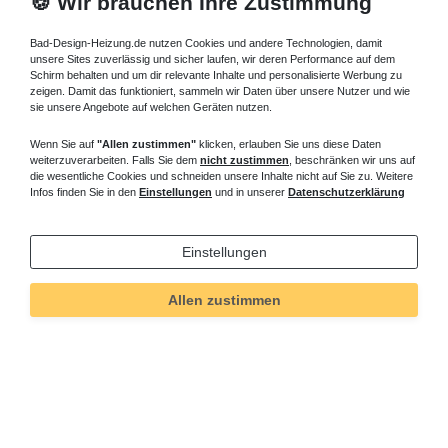
🍪 Wir brauchen Ihre Zustimmung
Bad-Design-Heizung.de nutzen Cookies und andere Technologien, damit
unsere Sites zuverlässig und sicher laufen, wir deren Performance auf dem
Schirm behalten und um dir relevante Inhalte und personalisierte Werbung zu
zeigen. Damit das funktioniert, sammeln wir Daten über unsere Nutzer und wie
sie unsere Angebote auf welchen Geräten nutzen.
Wenn Sie auf
"Allen zustimmen"
klicken, erlauben Sie uns diese Daten
weiterzuverarbeiten. Falls Sie dem
nicht zustimmen
, beschränken wir uns auf
die wesentliche Cookies und schneiden unsere Inhalte nicht auf Sie zu. Weitere
Infos finden Sie in den
Einstellungen
und in unserer
Datenschutzerklärung
Einstellungen
Allen zustimmen
Technisches
Wert
Art.-ID
5800
Merkmal
Informationen