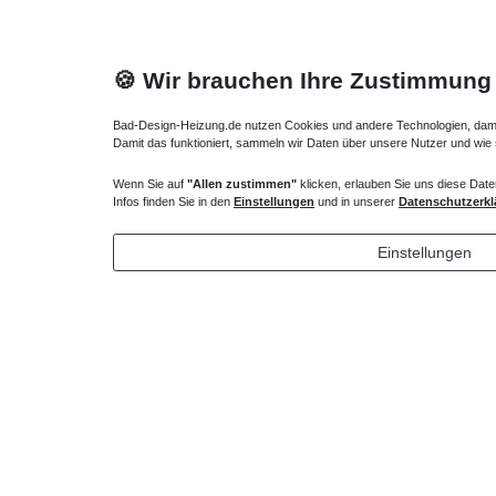
🍪 Wir brauchen Ihre Zustimmung
Bad-Design-Heizung.de nutzen Cookies und andere Technologien, damit 
Damit das funktioniert, sammeln wir Daten über unsere Nutzer und wie
Wenn Sie auf
"Allen zustimmen"
klicken, erlauben Sie uns diese Date
Duschtasse superflach 110 x 80 x 2,5 cm
Duschwann
Infos finden Sie in den
Einstellungen
und in unserer
Datenschutzerkl
363,30 € *
429,45
Einstellungen
*
inkl. ges. MwSt.
zzgl.
Versandkosten
*
inkl. ges