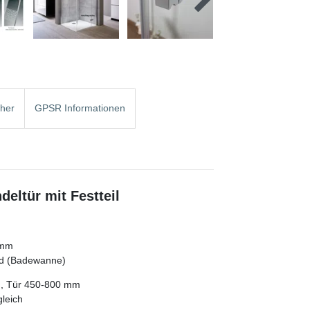
cher
GPSR Informationen
eltür mit Festteil
 mm
and (Badewanne)
m, Tür 450-800 mm
leich