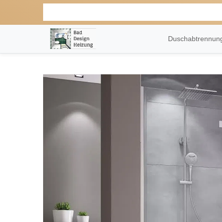
Duschabtrennu