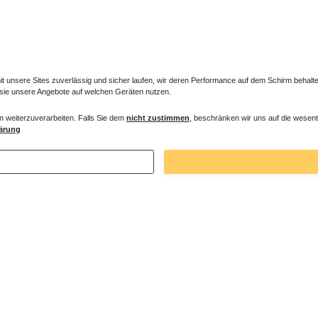
unsere Sites zuverlässig und sicher laufen, wir deren Performance auf dem Schirm behalten
 sie unsere Angebote auf welchen Geräten nutzen.
n weiterzuverarbeiten. Falls Sie dem
nicht zustimmen
, beschränken wir uns auf die wesent
e bodengleich 110 x 100 x 2,5 cm
Marmorguss Duschwanne 110 x 90 x 1,
ärung
 € *
954,00 € *
. MwSt.
zzgl.
Versandkosten
*
inkl. ges. MwSt.
zzgl.
Versandkosten
Zuletzt angesehene Artikel