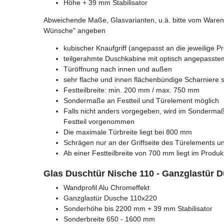
Höhe + 39 mm Stabilisator
Abweichende Maße, Glasvarianten, u.ä. bitte vom Warenk
Wünsche" angeben
kubischer Knaufgriff (angepasst an die jeweilige Pr
teilgerahmte Duschkabine mit optisch angepasstem
Türöffnung nach innen und außen
sehr flache und innen flächenbündige Scharniere s
Festteilbreite: min. 200 mm / max. 750 mm
Sondermaße an Festteil und Türelement möglich
Falls nicht anders vorgegeben, wird im Sondermaß
Festteil vorgenommen
Die maximale Türbreite liegt bei 800 mm
Schrägen nur an der Griffseite des Türelements un
Ab einer Festteilbreite von 700 mm liegt im Produkt 
Glas Duschtür Nische 110 - Ganzglastür 
Wandprofil Alu Chromeffekt
Ganzglastür Dusche 110x220
Sonderhöhe bis 2200 mm + 39 mm Stabilisator
Sonderbreite 650 - 1600 mm