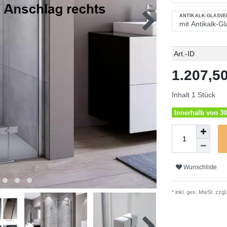
ANTIKALK-GLASV
Technisches
Wert
Art.-ID
Merkmal
1.207,
Inhalt
1
Stück
Innerhalb von 30
Wunschliste
* inkl. ges. MwSt. zzgl.