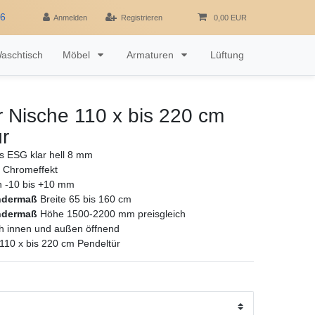
16
Anmelden
Registrieren
0,00 EUR
aschtisch
Möbel
Armaturen
Lüftung
 Nische 110 x bis 220 cm
r
as ESG klar hell 8 mm
u Chromeffekt
ch -10 bis +10 mm
ndermaß
Breite 65 bis 160 cm
ndermaß
Höhe 1500-2200 mm preisgleich
h innen und außen öffnend
110 x bis 220 cm Pendeltür