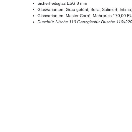
Sicherheitsglas ESG 8 mm
Glasvarianten: Grau getönt, Bella, Satiniert, Inti
Glasvarianten: Master Carré: Mehrpreis 170,00 EU
Duschtür Nische 110
Ganzglastür Dusche 110x22
Hotline
Telefon:
02224 9806-116
E-Mail: bad-design-heizung@t-online.de