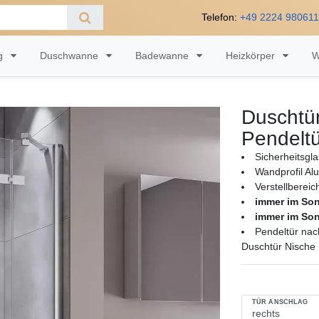
Telefon:
+49 2224 98061
ng
Duschwanne
Badewanne
Heizkörper
W
Duschtür
Pendeltü
Sicherheitsgl
Wandprofil Al
Verstellberei
immer im So
immer im So
Pendeltür nac
Duschtür Nische 
TÜR ANSCHLAG