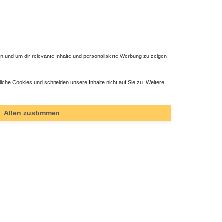
 und um dir relevante Inhalte und personalisierte Werbung zu zeigen.
liche Cookies und schneiden unsere Inhalte nicht auf Sie zu. Weitere
5 cm
Duschwanne ebenerdig 110 x 90 x 2 cm
404,25 € *
Allen zustimmen
*
inkl. ges. MwSt.
zzgl.
Versandkosten