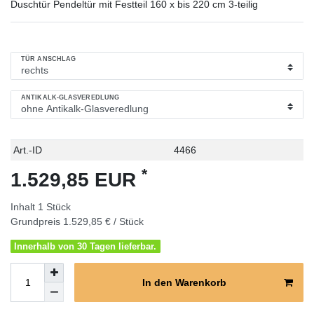
Duschtür Pendeltür mit Festteil 160 x bis 220 cm 3-teilig
TÜR ANSCHLAG
ANTIKALK-GLASVEREDLUNG
Technisches
Wert
Art.-ID
4466
Merkmal
*
1.529,85 EUR
Inhalt
1
Stück
Grundpreis
1.529,85 € / Stück
Innerhalb von 30 Tagen lieferbar.
In den Warenkorb