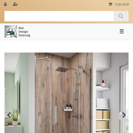
0,00 EUR
☰