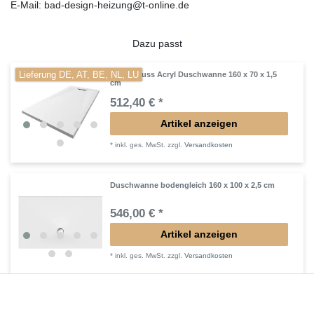
E-Mail: bad-design-heizung@t-online.de
Dazu passt
Lieferung DE, AT, BE, NL, LU
Mineralguss Acryl Duschwanne 160 x 70 x 1,5
cm
512,40 € *
Artikel anzeigen
*
inkl. ges. MwSt.
zzgl.
Versandkosten
Duschwanne bodengleich 160 x 100 x 2,5 cm
546,00 € *
Artikel anzeigen
*
inkl. ges. MwSt.
zzgl.
Versandkosten
Lieferung DE, AT, BE, NL, LU
Mineralguss Acryl Duschwanne 160 x 90 x 1,5
cm