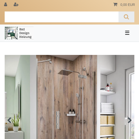
0,00 EUR
☰