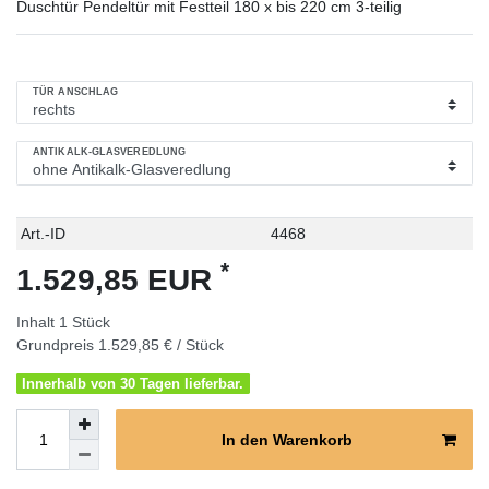
Duschtür Pendeltür mit Festteil 180 x bis 220 cm 3-teilig
TÜR ANSCHLAG
ANTIKALK-GLASVEREDLUNG
Technisches
Wert
Art.-ID
4468
Merkmal
*
1.529,85 EUR
Inhalt
1
Stück
Grundpreis
1.529,85 € / Stück
Innerhalb von 30 Tagen lieferbar.
In den Warenkorb