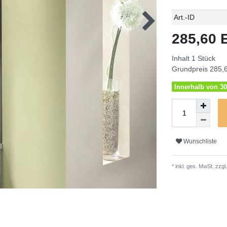
Technisches
Wert
Art.-ID
Merkmal
285,60
Inhalt
1
Stück
Grundpreis
285,6
Innerhalb von 30
Wunschliste
* inkl. ges. MwSt. zzgl.