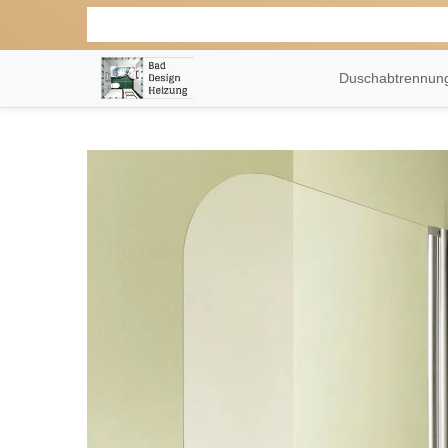
Duschabtrennu