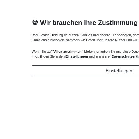
🍪 Wir brauchen Ihre Zustimmung
Bad-Design-Heizung.de nutzen Cookies und andere Technologien, damit 
Damit das funktioniert, sammeln wir Daten über unsere Nutzer und wie
Wenn Sie auf
"Allen zustimmen"
klicken, erlauben Sie uns diese Date
Duschwand Badewanne 80 x bis 160 cm
Infos finden Sie in den
Einstellungen
und in unserer
Datenschutzerkl
418,95 € *
Einstellungen
*
inkl. ges. MwSt.
zzgl.
Versandkosten