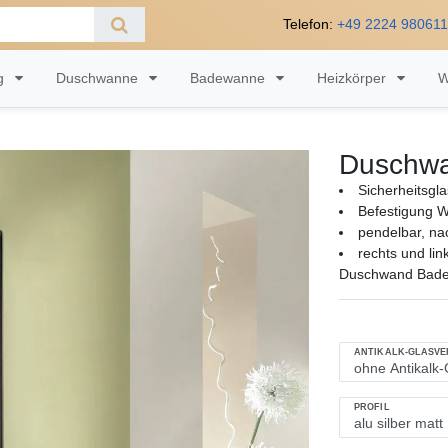
Telefon:
+49 2224 98061
ng
Duschwanne
Badewanne
Heizkörper
W
Duschwa
Sicherheitsg
Befestigung W
pendelbar, na
rechts und lin
Duschwand Bade
ANTIKALK-GLASV
PROFIL