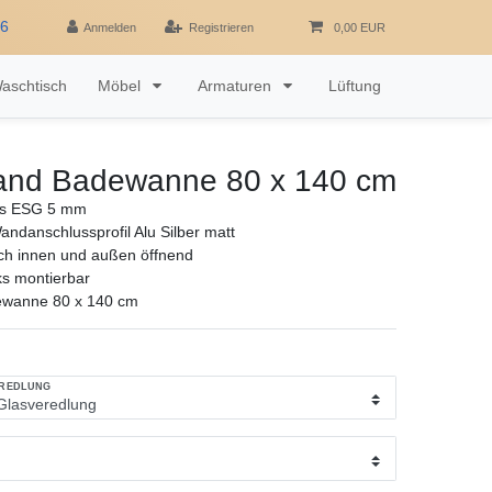
16
Anmelden
Registrieren
0,00 EUR
aschtisch
Möbel
Armaturen
Lüftung
nd Badewanne 80 x 140 cm
las ESG 5 mm
andanschlussprofil Alu Silber matt
ch innen und außen öffnend
ks montierbar
wanne 80 x 140 cm
EREDLUNG