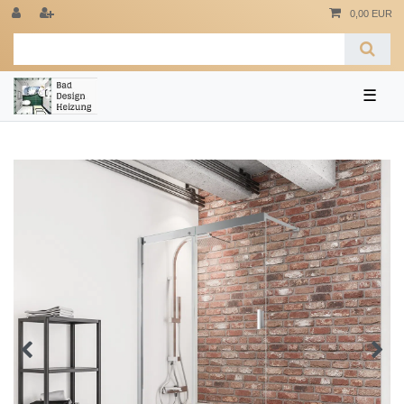
0,00 EUR
☰