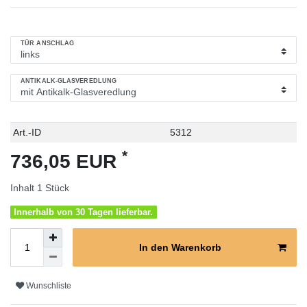
TÜR ANSCHLAG
ANTIKALK-GLASVEREDLUNG
Technisches
Wert
Art.-ID
5312
Merkmal
*
736,05 EUR
Inhalt
1
Stück
Innerhalb von 30 Tagen lieferbar.
In den Warenkorb
Wunschliste