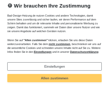
🍪 Wir brauchen Ihre Zustimmung
Bad-Design-Heizung.de nutzen Cookies und andere Technologien, damit
unsere Sites zuverlässig und sicher laufen, wir deren Performance auf dem
Schirm behalten und um dir relevante Inhalte und personalisierte Werbung zu
zeigen. Damit das funktioniert, sammeln wir Daten über unsere Nutzer und wie
sie unsere Angebote auf welchen Geräten nutzen.
Wenn Sie auf
"Allen zustimmen"
klicken, erlauben Sie uns diese Daten
weiterzuverarbeiten. Falls Sie dem
nicht zustimmen
, beschränken wir uns auf
die wesentliche Cookies und schneiden unsere Inhalte nicht auf Sie zu. Weitere
Infos finden Sie in den
Einstellungen
und in unserer
Datenschutzerklärung
Einstellungen
Allen zustimmen
Technisches
Wert
Art.-ID
5312
Merkmal