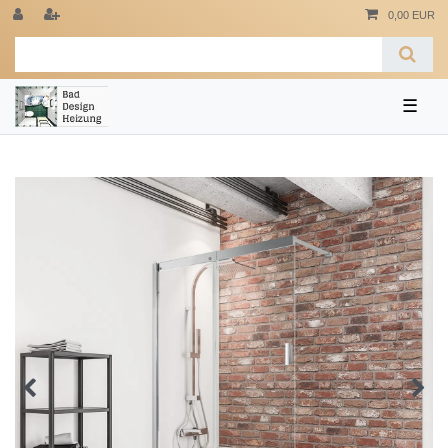
0,00 EUR
☰