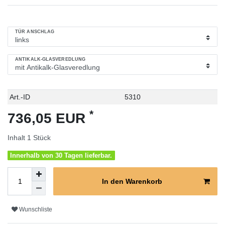
TÜR ANSCHLAG
ANTIKALK-GLASVEREDLUNG
Technisches
Wert
Art.-ID
5310
Merkmal
*
736,05 EUR
Inhalt
1
Stück
Innerhalb von 30 Tagen lieferbar.
In den Warenkorb
Wunschliste