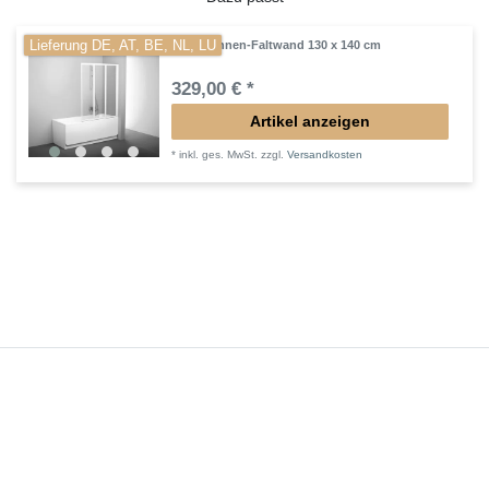
Lieferung DE, AT, BE, NL, LU
Badewannen-Faltwand 130 x 140 cm
329,00 € *
Artikel anzeigen
*
inkl. ges. MwSt.
zzgl.
Versandkosten