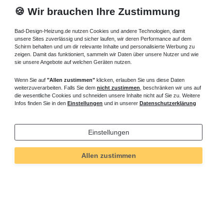
🍪 Wir brauchen Ihre Zustimmung
Bad-Design-Heizung.de nutzen Cookies und andere Technologien, damit
unsere Sites zuverlässig und sicher laufen, wir deren Performance auf dem
Schirm behalten und um dir relevante Inhalte und personalisierte Werbung zu
zeigen. Damit das funktioniert, sammeln wir Daten über unsere Nutzer und wie
sie unsere Angebote auf welchen Geräten nutzen.
Wenn Sie auf
"Allen zustimmen"
klicken, erlauben Sie uns diese Daten
weiterzuverarbeiten. Falls Sie dem
nicht zustimmen
, beschränken wir uns auf
die wesentliche Cookies und schneiden unsere Inhalte nicht auf Sie zu. Weitere
Infos finden Sie in den
Einstellungen
und in unserer
Datenschutzerklärung
Einstellungen
Allen zustimmen
Technisches
Wert
Art.-ID
5310
Merkmal