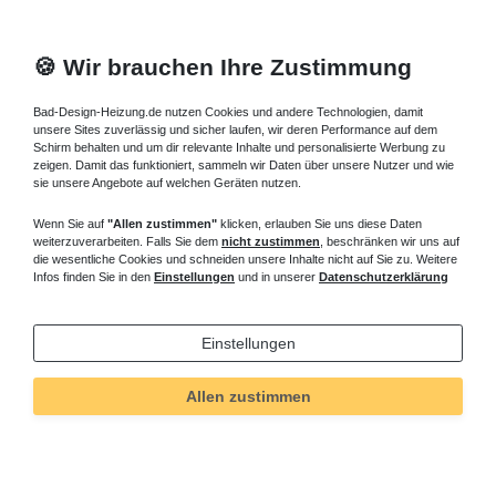
🍪 Wir brauchen Ihre Zustimmung
Bad-Design-Heizung.de nutzen Cookies und andere Technologien, damit
unsere Sites zuverlässig und sicher laufen, wir deren Performance auf dem
Schirm behalten und um dir relevante Inhalte und personalisierte Werbung zu
zeigen. Damit das funktioniert, sammeln wir Daten über unsere Nutzer und wie
sie unsere Angebote auf welchen Geräten nutzen.
Wenn Sie auf
"Allen zustimmen"
klicken, erlauben Sie uns diese Daten
weiterzuverarbeiten. Falls Sie dem
nicht zustimmen
, beschränken wir uns auf
die wesentliche Cookies und schneiden unsere Inhalte nicht auf Sie zu. Weitere
Infos finden Sie in den
Einstellungen
und in unserer
Datenschutzerklärung
Einstellungen
Technisches
Wert
Art.-ID
370
Allen zustimmen
Merkmal
Informationen