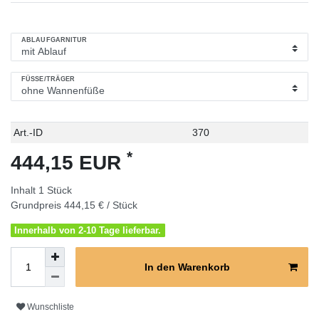
ABLAUFGARNITUR
FÜSSE/TRÄGER
Technisches
Wert
Art.-ID
370
Merkmal
*
444,15 EUR
Inhalt
1
Stück
Grundpreis
444,15 € / Stück
Innerhalb von 2-10 Tage lieferbar.
In den Warenkorb
Wunschliste