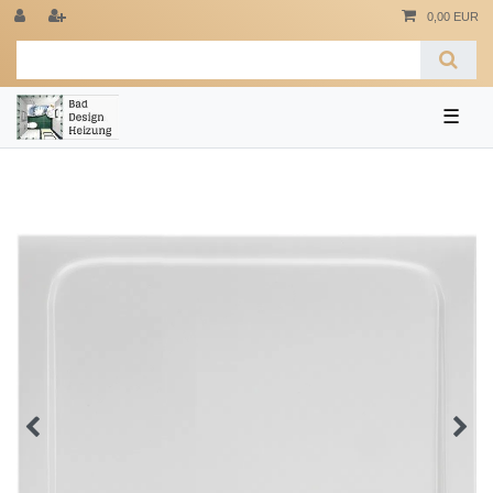
0,00 EUR
☰