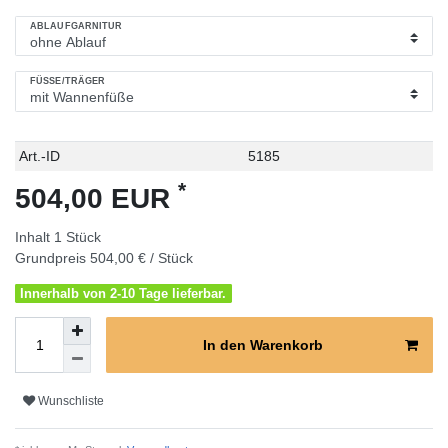
ABLAUFGARNITUR
FÜSSE/TRÄGER
Technisches
Wert
Art.-ID
5185
Merkmal
*
504,00 EUR
Inhalt
1
Stück
Grundpreis
504,00 € / Stück
Innerhalb von 2-10 Tage lieferbar.
In den Warenkorb
Wunschliste