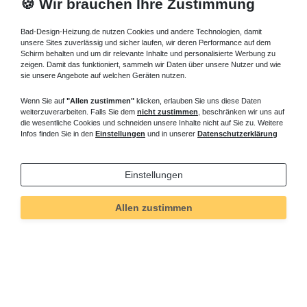
🍪 Wir brauchen Ihre Zustimmung
Bad-Design-Heizung.de nutzen Cookies und andere Technologien, damit
unsere Sites zuverlässig und sicher laufen, wir deren Performance auf dem
Schirm behalten und um dir relevante Inhalte und personalisierte Werbung zu
zeigen. Damit das funktioniert, sammeln wir Daten über unsere Nutzer und wie
sie unsere Angebote auf welchen Geräten nutzen.
Wenn Sie auf
"Allen zustimmen"
klicken, erlauben Sie uns diese Daten
weiterzuverarbeiten. Falls Sie dem
nicht zustimmen
, beschränken wir uns auf
die wesentliche Cookies und schneiden unsere Inhalte nicht auf Sie zu. Weitere
Infos finden Sie in den
Einstellungen
und in unserer
Datenschutzerklärung
Einstellungen
Technisches
Wert
Art.-ID
5185
Merkmal
Allen zustimmen
Informationen
Versand und Zahlung
Bei Fragen helfen wir zum Ortstarif: