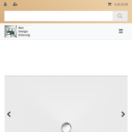
0,00 EUR
☰