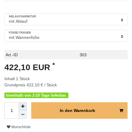
ABLAUFGARNITUR
FÜSSE/TRÄGER
Technisches
Wert
Art.-ID
303
Merkmal
*
422,10 EUR
Inhalt
1
Stück
Grundpreis
422,10 € / Stück
Innerhalb von 2-10 Tage lieferbar.
In den Warenkorb
Wunschliste