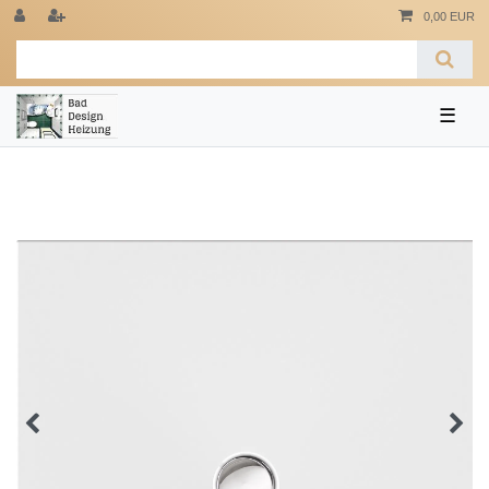
0,00 EUR
☰