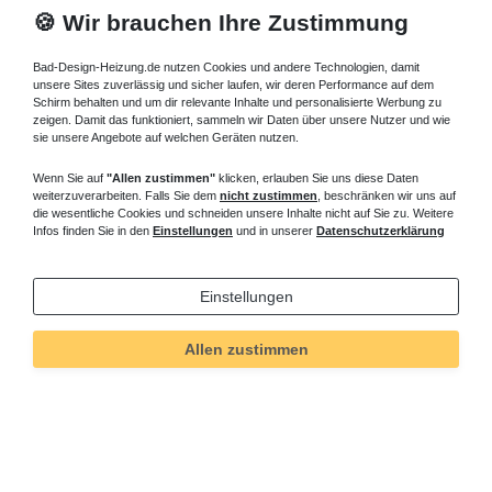
🍪 Wir brauchen Ihre Zustimmung
Bad-Design-Heizung.de nutzen Cookies und andere Technologien, damit
unsere Sites zuverlässig und sicher laufen, wir deren Performance auf dem
Schirm behalten und um dir relevante Inhalte und personalisierte Werbung zu
zeigen. Damit das funktioniert, sammeln wir Daten über unsere Nutzer und wie
sie unsere Angebote auf welchen Geräten nutzen.
Wenn Sie auf
"Allen zustimmen"
klicken, erlauben Sie uns diese Daten
weiterzuverarbeiten. Falls Sie dem
nicht zustimmen
, beschränken wir uns auf
die wesentliche Cookies und schneiden unsere Inhalte nicht auf Sie zu. Weitere
Infos finden Sie in den
Einstellungen
und in unserer
Datenschutzerklärung
Einstellungen
Technisches
Wert
Art.-ID
303
Allen zustimmen
Merkmal
Informationen
Versand und Zahlung
Bei Fragen helfen wir zum Ortstarif: