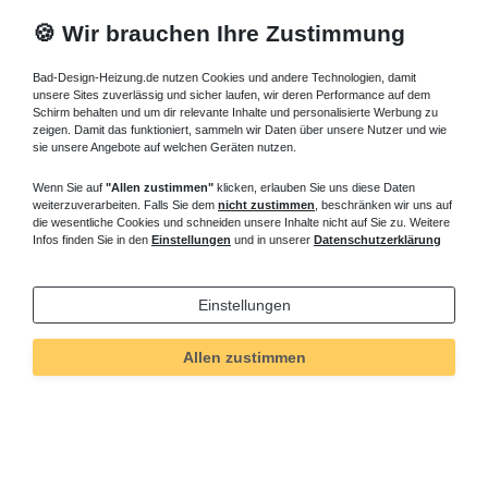
🍪 Wir brauchen Ihre Zustimmung
Bad-Design-Heizung.de nutzen Cookies und andere Technologien, damit
unsere Sites zuverlässig und sicher laufen, wir deren Performance auf dem
Schirm behalten und um dir relevante Inhalte und personalisierte Werbung zu
zeigen. Damit das funktioniert, sammeln wir Daten über unsere Nutzer und wie
sie unsere Angebote auf welchen Geräten nutzen.
Wenn Sie auf
"Allen zustimmen"
klicken, erlauben Sie uns diese Daten
weiterzuverarbeiten. Falls Sie dem
nicht zustimmen
, beschränken wir uns auf
die wesentliche Cookies und schneiden unsere Inhalte nicht auf Sie zu. Weitere
Infos finden Sie in den
Einstellungen
und in unserer
Datenschutzerklärung
Einstellungen
Technisches
Wert
Art.-ID
622
Allen zustimmen
Merkmal
Informationen
Versand und Zahlung