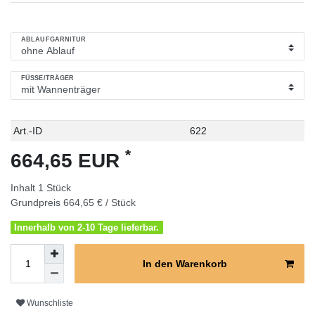
ABLAUFGARNITUR
FÜSSE/TRÄGER
Technisches
Wert
Art.-ID
622
Merkmal
*
664,65 EUR
Inhalt
1
Stück
Grundpreis
664,65 € / Stück
Innerhalb von 2-10 Tage lieferbar.
In den Warenkorb
Wunschliste