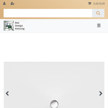
0,00 EUR
☰