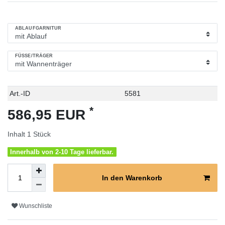
ABLAUFGARNITUR
FÜSSE/TRÄGER
Technisches
Wert
Art.-ID
5581
Merkmal
*
586,95 EUR
Inhalt
1
Stück
Innerhalb von 2-10 Tage lieferbar.
In den Warenkorb
Wunschliste