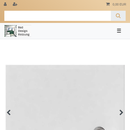
0,00 EUR
☰