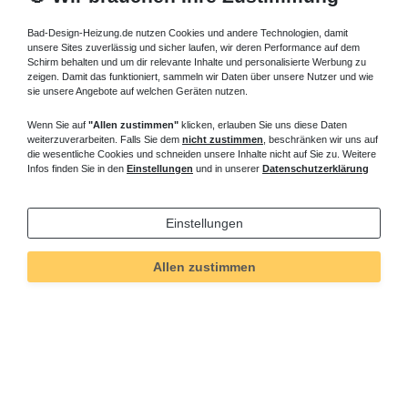
Bad-Design-Heizung.de nutzen Cookies und andere Technologien, damit
unsere Sites zuverlässig und sicher laufen, wir deren Performance auf dem
Schirm behalten und um dir relevante Inhalte und personalisierte Werbung zu
zeigen. Damit das funktioniert, sammeln wir Daten über unsere Nutzer und wie
sie unsere Angebote auf welchen Geräten nutzen.
Wenn Sie auf
"Allen zustimmen"
klicken, erlauben Sie uns diese Daten
weiterzuverarbeiten. Falls Sie dem
nicht zustimmen
, beschränken wir uns auf
die wesentliche Cookies und schneiden unsere Inhalte nicht auf Sie zu. Weitere
Infos finden Sie in den
Einstellungen
und in unserer
Datenschutzerklärung
Einstellungen
Technisches
Wert
Art.-ID
5581
Merkmal
Allen zustimmen
Informationen
Versand und Zahlung
Bei Fragen helfen wir zum Ortstarif: