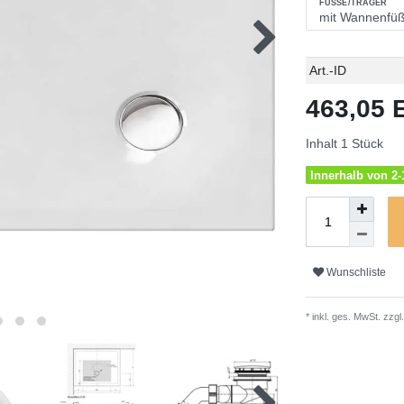
FÜSSE/TRÄGER
Technisches
Wert
Art.-ID
Merkmal
463,05
Inhalt
1
Stück
Innerhalb von 2-1
Wunschliste
* inkl. ges. MwSt. zzgl.