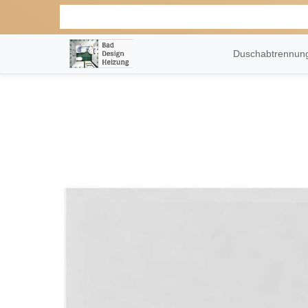
Duschabtrennu