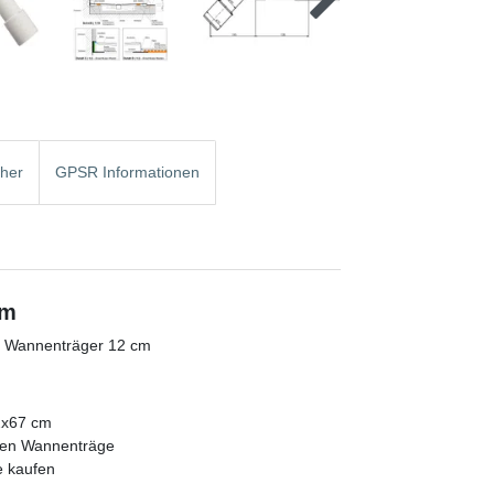
cher
GPSR Informationen
cm
er Wannenträger 12 cm
2x67 cm
den Wannenträge
e kaufen