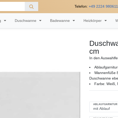
Telefon:
+49 2224 98061
ng
Duschwanne
Badewanne
Heizkörper
W
Duschwa
cm
In den Auswahlfe
Ablaufgarnitur
Wannenfüße 8
Duschwanne eben
Farbe: Weiß, M
ABLAUFGARNITUR