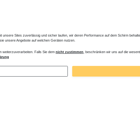
unsere Sites zuverlässig und sicher laufen, wir deren Performance auf dem Schirm behalten
 sie unsere Angebote auf welchen Geräten nutzen.
n weiterzuverarbeiten. Falls Sie dem
nicht zustimmen
, beschränken wir uns auf die wesent
ne Montagewinkel Wandwinkel
Duschwanne Ablauf Radial-Design verc
ärung
€ *
75,60 € *
. MwSt.
zzgl.
Versandkosten
*
inkl. ges. MwSt.
zzgl.
Versandkosten
Zuletzt angesehene Artikel