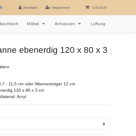
16
Anmelden
Registrieren
0,00 EUR
aschtisch
Möbel
Armaturen
Lüftung
nne ebenerdig 120 x 80 x 3
ldern
,7 - 11,5 cm oder Wannenträger 12 cm
erdig 120 x 80 x 3 cm
aterial: Acryl