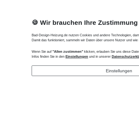
🍪 Wir brauchen Ihre Zustimmung
Bad-Design-Heizung.de nutzen Cookies und andere Technologien, damit 
Damit das funktioniert, sammeln wir Daten über unsere Nutzer und wie
Wenn Sie auf
"Allen zustimmen"
klicken, erlauben Sie uns diese Date
Duschwanne Dämm- und Schutzband
Duschwan
Infos finden Sie in den
Einstellungen
und in unserer
Datenschutzerkl
44,10 € *
34,65 
Einstellungen
*
inkl. ges. MwSt.
zzgl.
Versandkosten
*
inkl. ges