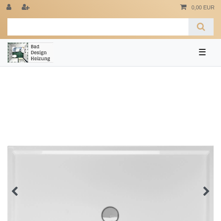
0,00 EUR
☰