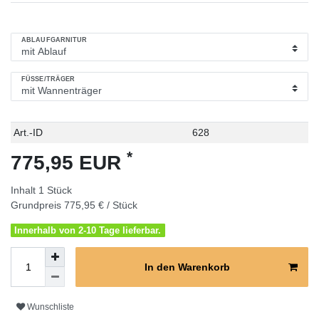
ABLAUFGARNITUR
FÜSSE/TRÄGER
Technisches
Wert
Art.-ID
628
Merkmal
*
775,95 EUR
Inhalt
1
Stück
Grundpreis
775,95 € / Stück
Innerhalb von 2-10 Tage lieferbar.
In den Warenkorb
Wunschliste