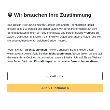
🍪 Wir brauchen Ihre Zustimmung
Bad-Design-Heizung.de nutzen Cookies und andere Technologien, damit
unsere Sites zuverlässig und sicher laufen, wir deren Performance auf dem
Schirm behalten und um dir relevante Inhalte und personalisierte Werbung zu
zeigen. Damit das funktioniert, sammeln wir Daten über unsere Nutzer und wie
sie unsere Angebote auf welchen Geräten nutzen.
Wenn Sie auf
"Allen zustimmen"
klicken, erlauben Sie uns diese Daten
weiterzuverarbeiten. Falls Sie dem
nicht zustimmen
, beschränken wir uns auf
die wesentliche Cookies und schneiden unsere Inhalte nicht auf Sie zu. Weitere
Infos finden Sie in den
Einstellungen
und in unserer
Datenschutzerklärung
Einstellungen
Technisches
Wert
Art.-ID
628
Allen zustimmen
Merkmal
Informationen