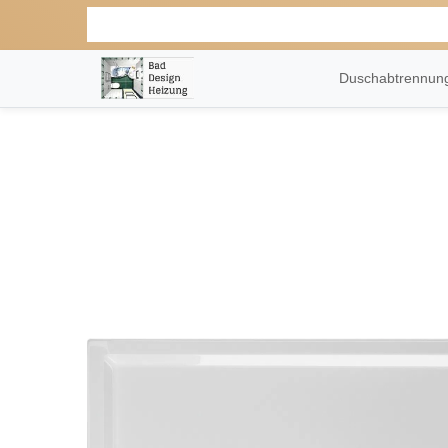
Duschabtrennu