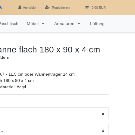
16
Anmelden
Registrieren
0,00 EUR
aschtisch
Möbel
Armaturen
Lüftung
nne flach 180 x 90 x 4 cm
ldern
,7 - 11,5 cm oder Wannenträger 14 cm
h 180 x 90 x 4 cm
aterial: Acryl