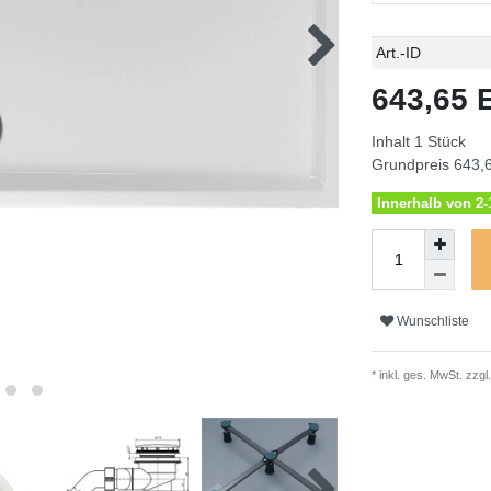
Technisches
Wert
Art.-ID
Merkmal
643,65
Inhalt
1
Stück
Grundpreis
643,6
Innerhalb von 2-1
Wunschliste
* inkl. ges. MwSt. zzgl.