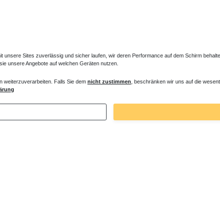
unsere Sites zuverlässig und sicher laufen, wir deren Performance auf dem Schirm behalten
 sie unsere Angebote auf welchen Geräten nutzen.
n weiterzuverarbeiten. Falls Sie dem
nicht zustimmen
, beschränken wir uns auf die wesent
ne Dämm- und Schutzband
Duschwanne Montagewinkel Wandwinke
ärung
€ *
34,65 € *
. MwSt.
zzgl.
Versandkosten
*
inkl. ges. MwSt.
zzgl.
Versandkosten
Zuletzt angesehene Artikel