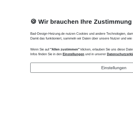
🍪 Wir brauchen Ihre Zustimmung
Bad-Design-Heizung.de nutzen Cookies und andere Technologien, damit 
Damit das funktioniert, sammeln wir Daten über unsere Nutzer und wie
Wenn Sie auf
"Allen zustimmen"
klicken, erlauben Sie uns diese Date
Duschwanne universal 5-Punkt Wannenfüße 87-
Duschwan
Infos finden Sie in den
Einstellungen
und in unserer
Datenschutzerkl
115 mm
34,65 € *
44,10 
Einstellungen
*
inkl. ges. MwSt.
zzgl.
Versandkosten
*
inkl. ges