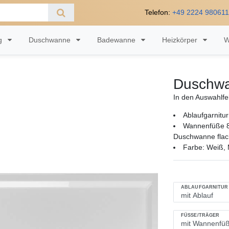
Telefon:
+49 2224 98061
ng
Duschwanne
Badewanne
Heizkörper
W
Duschwa
In den Auswahlfe
Ablaufgarnitur
Wannenfüße 8
Duschwanne flac
Farbe: Weiß, M
ABLAUFGARNITUR
FÜSSE/TRÄGER