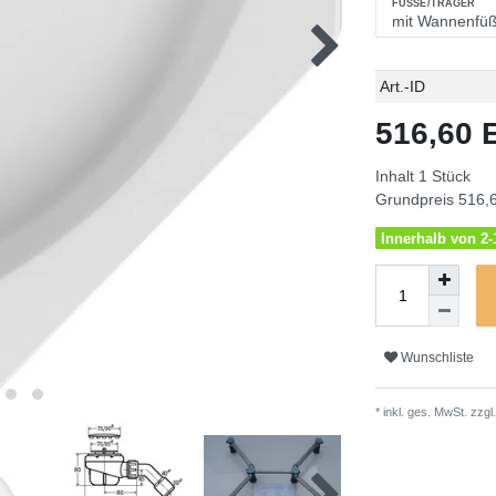
FÜSSE/TRÄGER
Technisches
Wert
Art.-ID
Merkmal
516,60
Inhalt
1
Stück
Grundpreis
516,6
Innerhalb von 2-1
Wunschliste
* inkl. ges. MwSt. zzgl.