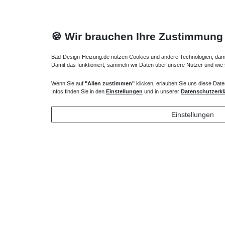
🍪 Wir brauchen Ihre Zustimmung
Bad-Design-Heizung.de nutzen Cookies und andere Technologien, damit 
Damit das funktioniert, sammeln wir Daten über unsere Nutzer und wie
Wenn Sie auf
"Allen zustimmen"
klicken, erlauben Sie uns diese Date
Duschwanne Montagewinkel Wandwinkel
Duschwan
Infos finden Sie in den
Einstellungen
und in unserer
Datenschutzerkl
34,65 € *
44,10 
Einstellungen
*
inkl. ges. MwSt.
zzgl.
Versandkosten
*
inkl. ges