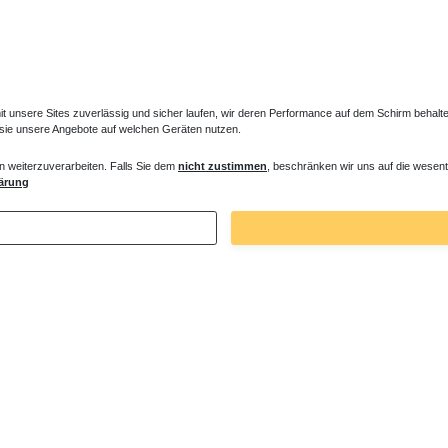
unsere Sites zuverlässig und sicher laufen, wir deren Performance auf dem Schirm behalten
 sie unsere Angebote auf welchen Geräten nutzen.
n weiterzuverarbeiten. Falls Sie dem
nicht zustimmen
, beschränken wir uns auf die wesent
ne Dämm- und Schutzband
ärung
€ *
. MwSt.
zzgl.
Versandkosten
Zuletzt angesehene Artikel