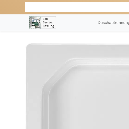
Duschabtrennu