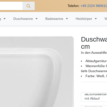
Telefon:
+49 2224 98061
ng
Duschwanne
Badewanne
Heizkörper
W
Duschwa
cm
In den Auswahlfe
Ablaufgarnitur
Wannenfüße 8
tiefe Duschwann
Farbe: Weiß, M
ABLAUFGARNITUR