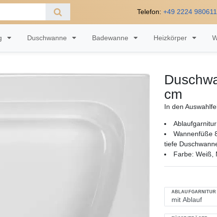
Telefon:
+49 2224 98061
ng
Duschwanne
Badewanne
Heizkörper
W
Duschwa
cm
In den Auswahlfe
Ablaufgarnitur
Wannenfüße 8
tiefe Duschwann
Farbe: Weiß, M
ABLAUFGARNITUR