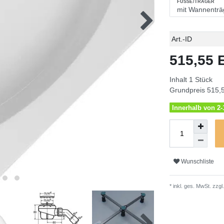
FÜSSE/TRÄGER
Technisches
Wert
Art.-ID
Merkmal
515,55
Inhalt
1
Stück
Grundpreis
515,5
Innerhalb von 2-1
Wunschliste
* inkl. ges. MwSt. zzgl.