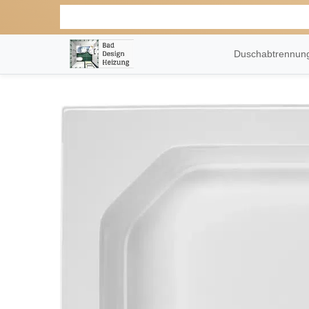
Duschabtrennu