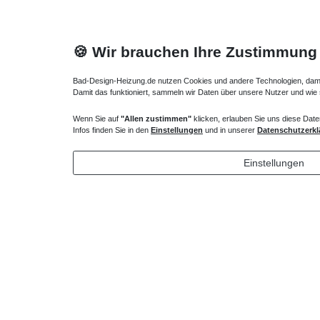
🍪 Wir brauchen Ihre Zustimmung
Bad-Design-Heizung.de nutzen Cookies und andere Technologien, damit 
Damit das funktioniert, sammeln wir Daten über unsere Nutzer und wie
Wenn Sie auf
"Allen zustimmen"
klicken, erlauben Sie uns diese Date
Duschwanne Montagewinkel Wandwinkel
Duschwan
Infos finden Sie in den
Einstellungen
und in unserer
Datenschutzerkl
34,65 € *
44,10 
Einstellungen
*
inkl. ges. MwSt.
zzgl.
Versandkosten
*
inkl. ges