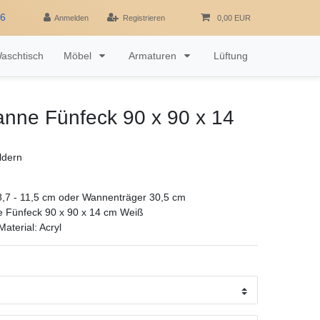
16
Anmelden
Registrieren
0,00 EUR
aschtisch
Möbel
Armaturen
Lüftung
nne Fünfeck 90 x 90 x 14
ldern
,7 - 11,5 cm oder Wannenträger 30,5 cm
e Fünfeck 90 x 90 x 14 cm Weiß
aterial: Acryl