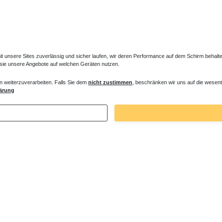
unsere Sites zuverlässig und sicher laufen, wir deren Performance auf dem Schirm behalten
 sie unsere Angebote auf welchen Geräten nutzen.
n weiterzuverarbeiten. Falls Sie dem
nicht zustimmen
, beschränken wir uns auf die wesent
ne Dämm- und Schutzband
ärung
€ *
. MwSt.
zzgl.
Versandkosten
Zuletzt angesehene Artikel