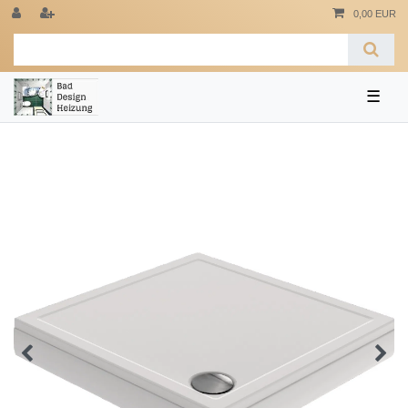
0,00 EUR
☰