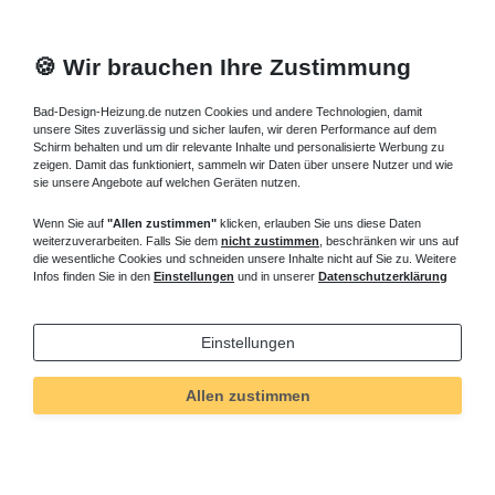
🍪 Wir brauchen Ihre Zustimmung
Bad-Design-Heizung.de nutzen Cookies und andere Technologien, damit
unsere Sites zuverlässig und sicher laufen, wir deren Performance auf dem
Schirm behalten und um dir relevante Inhalte und personalisierte Werbung zu
zeigen. Damit das funktioniert, sammeln wir Daten über unsere Nutzer und wie
sie unsere Angebote auf welchen Geräten nutzen.
Wenn Sie auf
"Allen zustimmen"
klicken, erlauben Sie uns diese Daten
weiterzuverarbeiten. Falls Sie dem
nicht zustimmen
, beschränken wir uns auf
die wesentliche Cookies und schneiden unsere Inhalte nicht auf Sie zu. Weitere
Infos finden Sie in den
Einstellungen
und in unserer
Datenschutzerklärung
Einstellungen
Technisches
Wert
Art.-ID
5130
Allen zustimmen
Merkmal
Informationen