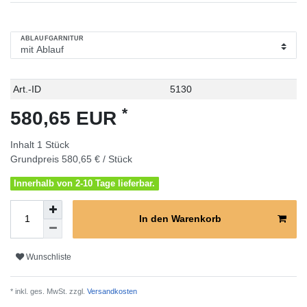
ABLAUFGARNITUR
Technisches
Wert
Art.-ID
5130
Merkmal
*
580,65 EUR
Inhalt
1
Stück
Grundpreis
580,65 € / Stück
Innerhalb von 2-10 Tage lieferbar.
In den Warenkorb
Wunschliste
* inkl. ges. MwSt. zzgl.
Versandkosten