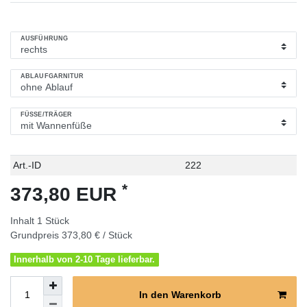
AUSFÜHRUNG
ABLAUFGARNITUR
FÜSSE/TRÄGER
Technisches
Wert
Art.-ID
222
Merkmal
*
373,80 EUR
Inhalt
1
Stück
Grundpreis
373,80 € / Stück
Innerhalb von 2-10 Tage lieferbar.
In den Warenkorb