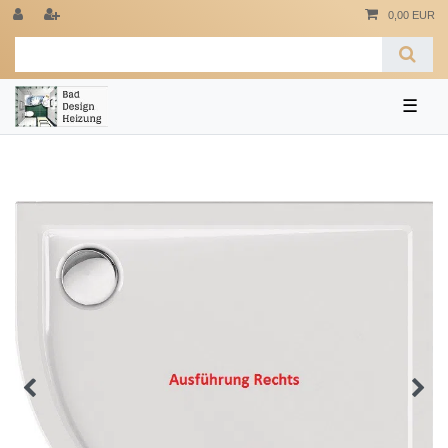
0,00 EUR
☰