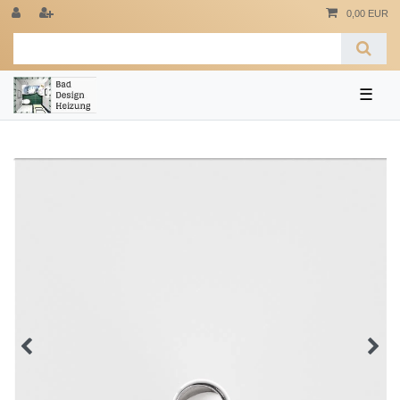
0,00 EUR
☰