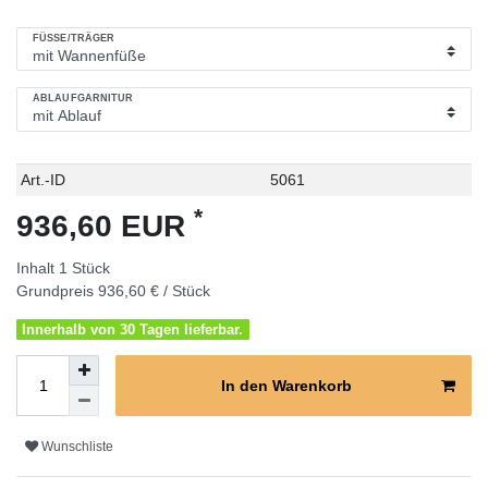
FÜSSE/TRÄGER
ABLAUFGARNITUR
Technisches
Wert
Art.-ID
5061
Merkmal
*
936,60 EUR
Inhalt
1
Stück
Grundpreis
936,60 € / Stück
Innerhalb von 30 Tagen lieferbar.
In den Warenkorb
Wunschliste