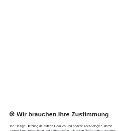
*
inkl. ges. MwSt.
zzgl.
Versandkosten
🍪 Wir brauchen Ihre Zustimmung
Bad-Design-Heizung.de nutzen Cookies und andere Technologien, damit
unsere Sites zuverlässig und sicher laufen, wir deren Performance auf dem