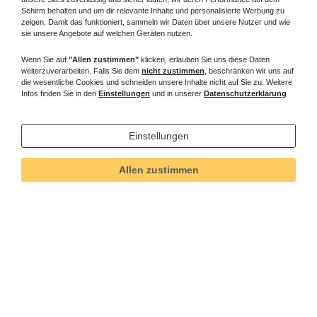
Schirm behalten und um dir relevante Inhalte und personalisierte Werbung zu
zeigen. Damit das funktioniert, sammeln wir Daten über unsere Nutzer und wie
sie unsere Angebote auf welchen Geräten nutzen.
Wenn Sie auf
"Allen zustimmen"
klicken, erlauben Sie uns diese Daten
weiterzuverarbeiten. Falls Sie dem
nicht zustimmen
, beschränken wir uns auf
die wesentliche Cookies und schneiden unsere Inhalte nicht auf Sie zu. Weitere
Infos finden Sie in den
Einstellungen
und in unserer
Datenschutzerklärung
Einstellungen
Allen zustimmen
Technisches
Wert
Art.-ID
5061
Merkmal
Informationen
Versand und Zahlung
Bei Fragen helfen wir zum Ortstarif: