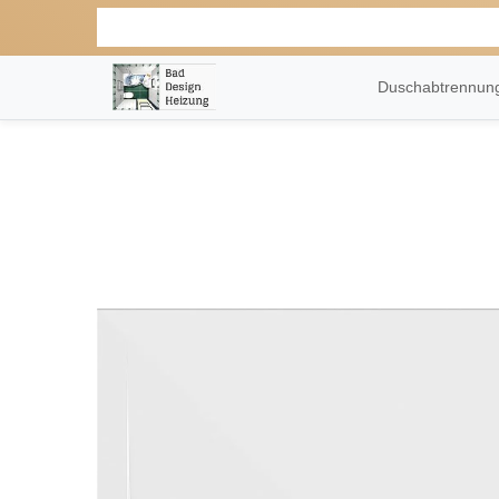
Duschabtrennu