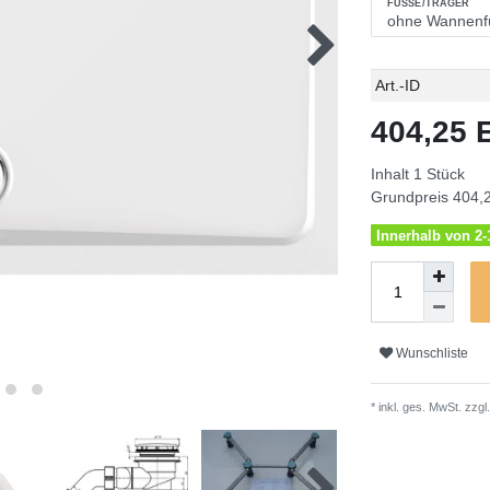
FÜSSE/TRÄGER
Technisches
Wert
Art.-ID
Merkmal
404,25
Inhalt
1
Stück
Grundpreis
404,2
Innerhalb von 2-1
Wunschliste
* inkl. ges. MwSt. zzgl.