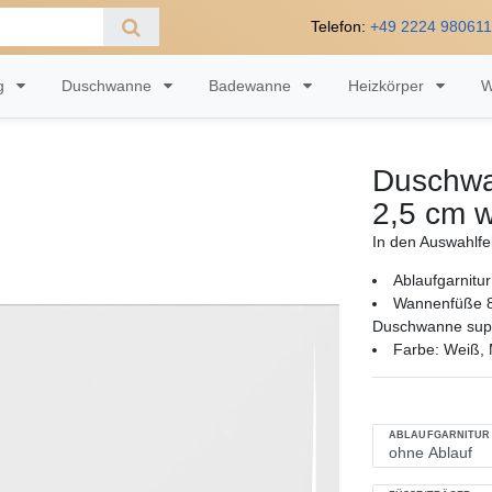
Telefon:
+49 2224 98061
ng
Duschwanne
Badewanne
Heizkörper
W
Duschwa
2,5 cm 
In den Auswahlfe
Ablaufgarnitur
Wannenfüße 8
Duschwanne supe
Farbe: Weiß, M
ABLAUFGARNITUR