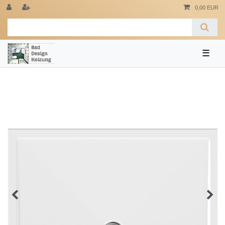
0,00 EUR
☰