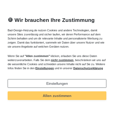
🍪 Wir brauchen Ihre Zustimmung
Bad-Design-Heizung.de nutzen Cookies und andere Technologien, damit
unsere Sites zuverlässig und sicher laufen, wir deren Performance auf dem
Schirm behalten und um dir relevante Inhalte und personalisierte Werbung zu
zeigen. Damit das funktioniert, sammeln wir Daten über unsere Nutzer und wie
sie unsere Angebote auf welchen Geräten nutzen.
Wenn Sie auf
"Allen zustimmen"
klicken, erlauben Sie uns diese Daten
weiterzuverarbeiten. Falls Sie dem
nicht zustimmen
, beschränken wir uns auf
die wesentliche Cookies und schneiden unsere Inhalte nicht auf Sie zu. Weitere
Infos finden Sie in den
Einstellungen
und in unserer
Datenschutzerklärung
Einstellungen
Technisches
Wert
Art.-ID
554
Allen zustimmen
Merkmal
Informationen