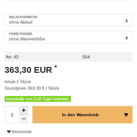
ABLAUFGARNITUR
FÜSSE/TRÄGER
Technisches
Wert
Art.-ID
554
Merkmal
*
363,30 EUR
Inhalt
1
Stück
Grundpreis
363,30 € / Stück
Innerhalb von 2-10 Tage lieferbar.
In den Warenkorb
Wunschliste