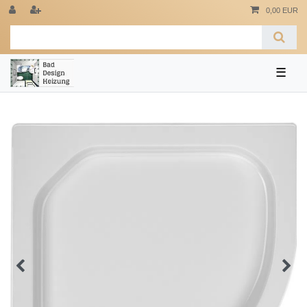
0,00 EUR
☰