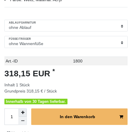
ABLAUFGARNITUR
FÜSSE/TRÄGER
Technisches
Wert
Art.-ID
1800
Merkmal
*
318,15 EUR
Inhalt
1
Stück
Grundpreis
318,15 € / Stück
Innerhalb von 30 Tagen lieferbar.
In den Warenkorb