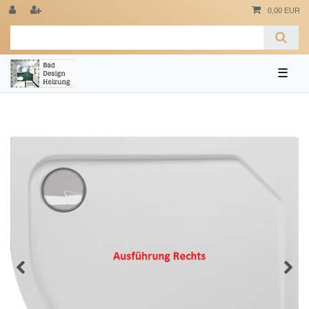
0,00 EUR
☰