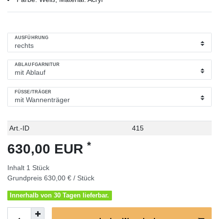
AUSFÜHRUNG
ABLAUFGARNITUR
FÜSSE/TRÄGER
Technisches
Wert
Art.-ID
415
Merkmal
*
630,00 EUR
Inhalt
1
Stück
Grundpreis
630,00 € / Stück
Innerhalb von 30 Tagen lieferbar.