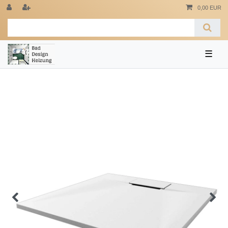
0,00 EUR
☰