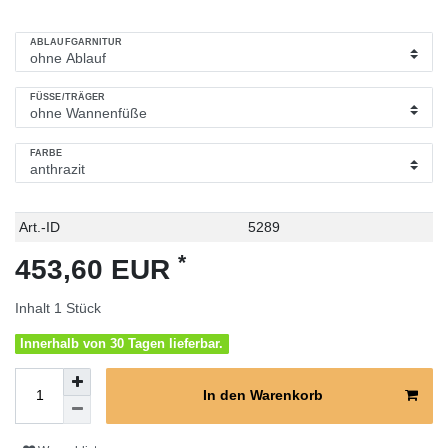
ABLAUFGARNITUR
FÜSSE/TRÄGER
FARBE
Technisches
Wert
Art.-ID
5289
Merkmal
*
453,60 EUR
Inhalt
1
Stück
Innerhalb von 30 Tagen lieferbar.
In den Warenkorb