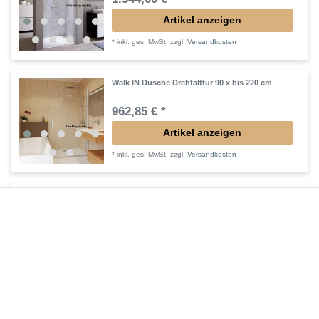
Artikel anzeigen
*
inkl. ges. MwSt.
zzgl.
Versandkosten
Walk IN Dusche Drehfalttür 90 x bis 220 cm
962,85 € *
Artikel anzeigen
*
inkl. ges. MwSt.
zzgl.
Versandkosten
Lieferung DE, AT, BE, NL, LU
Eckeinstieg bodengleich 90 x 90 x 200 cm
1.683,15 € *
Artikel anzeigen
*
inkl. ges. MwSt.
zzgl.
Versandkosten