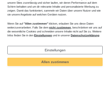
unsere Sites zuverlässig und sicher laufen, wir deren Performance auf dem
Schirm behalten und um dir relevante Inhalte und personalisierte Werbung zu
zeigen. Damit das funktioniert, sammeln wir Daten über unsere Nutzer und wie
sie unsere Angebote auf welchen Geräten nutzen.
Wenn Sie auf
"Allen zustimmen"
klicken, erlauben Sie uns diese Daten
weiterzuverarbeiten. Falls Sie dem
nicht zustimmen
, beschränken wir uns auf
die wesentliche Cookies und schneiden unsere Inhalte nicht auf Sie zu. Weitere
Infos finden Sie in den
Einstellungen
und in unserer
Datenschutzerklärung
Einstellungen
Allen zustimmen
Technisches
Wert
Art.-ID
5289
Merkmal
Informationen
Versand und Zahlung