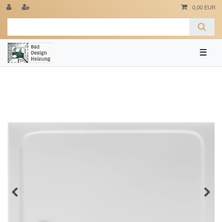
0,00 EUR
☰