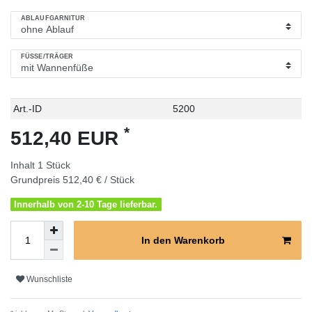
ABLAUFGARNITUR
FÜSSE/TRÄGER
Technisches
Wert
Art.-ID
5200
Merkmal
*
512,40 EUR
Inhalt
1
Stück
Grundpreis
512,40 € / Stück
Innerhalb von 2-10 Tage lieferbar.
In den Warenkorb
Wunschliste