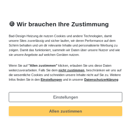
🍪 Wir brauchen Ihre Zustimmung
Bad-Design-Heizung.de nutzen Cookies und andere Technologien, damit
unsere Sites zuverlässig und sicher laufen, wir deren Performance auf dem
Schirm behalten und um dir relevante Inhalte und personalisierte Werbung zu
zeigen. Damit das funktioniert, sammeln wir Daten über unsere Nutzer und wie
sie unsere Angebote auf welchen Geräten nutzen.
Wenn Sie auf
"Allen zustimmen"
klicken, erlauben Sie uns diese Daten
weiterzuverarbeiten. Falls Sie dem
nicht zustimmen
, beschränken wir uns auf
die wesentliche Cookies und schneiden unsere Inhalte nicht auf Sie zu. Weitere
Infos finden Sie in den
Einstellungen
und in unserer
Datenschutzerklärung
Einstellungen
Technisches
Wert
Art.-ID
5200
Allen zustimmen
Merkmal