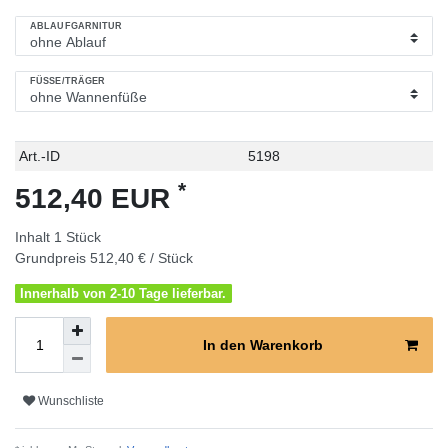
ABLAUFGARNITUR
FÜSSE/TRÄGER
Technisches
Wert
Art.-ID
5198
Merkmal
*
512,40 EUR
Inhalt
1
Stück
Grundpreis
512,40 € / Stück
Innerhalb von 2-10 Tage lieferbar.
In den Warenkorb
Wunschliste