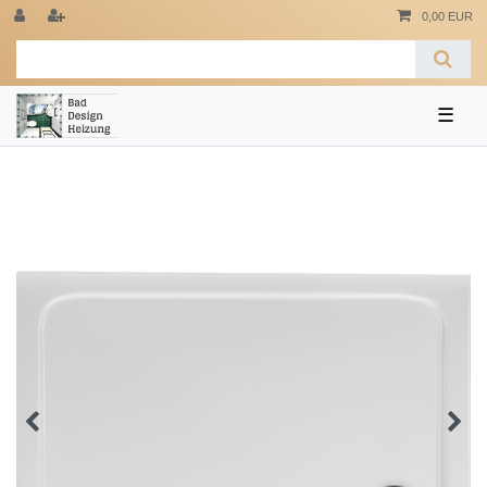
0,00 EUR
☰