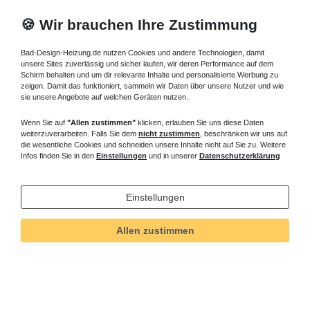
🍪 Wir brauchen Ihre Zustimmung
Bad-Design-Heizung.de nutzen Cookies und andere Technologien, damit
unsere Sites zuverlässig und sicher laufen, wir deren Performance auf dem
Schirm behalten und um dir relevante Inhalte und personalisierte Werbung zu
zeigen. Damit das funktioniert, sammeln wir Daten über unsere Nutzer und wie
sie unsere Angebote auf welchen Geräten nutzen.
Wenn Sie auf
"Allen zustimmen"
klicken, erlauben Sie uns diese Daten
weiterzuverarbeiten. Falls Sie dem
nicht zustimmen
, beschränken wir uns auf
die wesentliche Cookies und schneiden unsere Inhalte nicht auf Sie zu. Weitere
Infos finden Sie in den
Einstellungen
und in unserer
Datenschutzerklärung
Einstellungen
Technisches
Wert
Art.-ID
5198
Allen zustimmen
Merkmal
Informationen
Versand und Zahlung