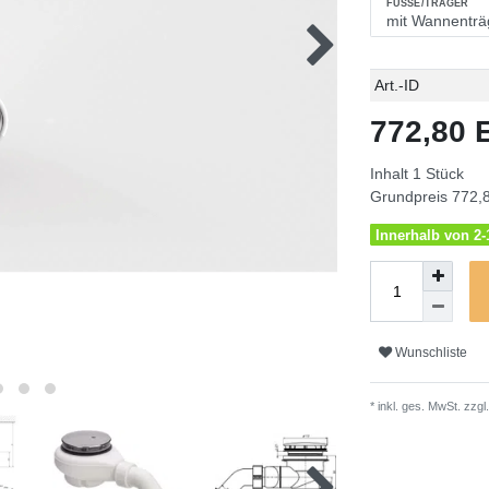
FÜSSE/TRÄGER
Technisches
Wert
Art.-ID
Merkmal
772,80
Inhalt
1
Stück
Grundpreis
772,8
Innerhalb von 2-1
Wunschliste
* inkl. ges. MwSt. zzgl.