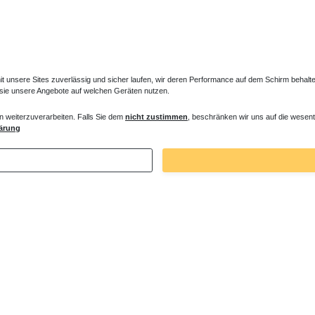
unsere Sites zuverlässig und sicher laufen, wir deren Performance auf dem Schirm behalten
 sie unsere Angebote auf welchen Geräten nutzen.
n weiterzuverarbeiten. Falls Sie dem
nicht zustimmen
, beschränken wir uns auf die wesent
ne Montagewinkel Wandwinkel
Duschwanne Ablauf Radial-Design verc
ärung
€ *
75,60 € *
. MwSt.
zzgl.
Versandkosten
*
inkl. ges. MwSt.
zzgl.
Versandkosten
Zuletzt angesehene Artikel