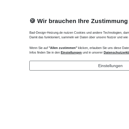
🍪 Wir brauchen Ihre Zustimmung
Bad-Design-Heizung.de nutzen Cookies und andere Technologien, damit 
Damit das funktioniert, sammeln wir Daten über unsere Nutzer und wie
Wenn Sie auf
"Allen zustimmen"
klicken, erlauben Sie uns diese Date
Duschwanne Dämm- und Schutzband
Duschwan
Infos finden Sie in den
Einstellungen
und in unserer
Datenschutzerkl
44,10 € *
34,65 
Einstellungen
*
inkl. ges. MwSt.
zzgl.
Versandkosten
*
inkl. ges