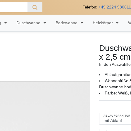
Telefon:
+49 2224 98061
ng
Duschwanne
Badewanne
Heizkörper
W
Duschwa
x 2,5 cm
In den Auswahlfe
Ablaufgarnitur
Wannenfüße 8
Duschwanne bode
Farbe: Weiß, M
ABLAUFGARNITUR