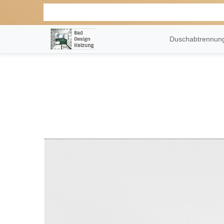
Duschabtrennu