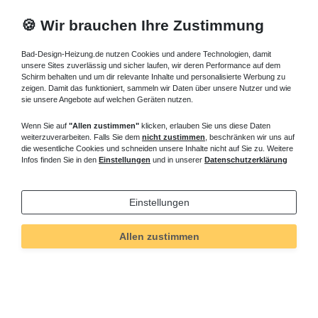
🍪 Wir brauchen Ihre Zustimmung
Bad-Design-Heizung.de nutzen Cookies und andere Technologien, damit
unsere Sites zuverlässig und sicher laufen, wir deren Performance auf dem
Schirm behalten und um dir relevante Inhalte und personalisierte Werbung zu
zeigen. Damit das funktioniert, sammeln wir Daten über unsere Nutzer und wie
sie unsere Angebote auf welchen Geräten nutzen.
Wenn Sie auf
"Allen zustimmen"
klicken, erlauben Sie uns diese Daten
weiterzuverarbeiten. Falls Sie dem
nicht zustimmen
, beschränken wir uns auf
die wesentliche Cookies und schneiden unsere Inhalte nicht auf Sie zu. Weitere
Infos finden Sie in den
Einstellungen
und in unserer
Datenschutzerklärung
Einstellungen
Technisches
Wert
Art.-ID
5203
Allen zustimmen
Merkmal
Informationen
Versand und Zahlung