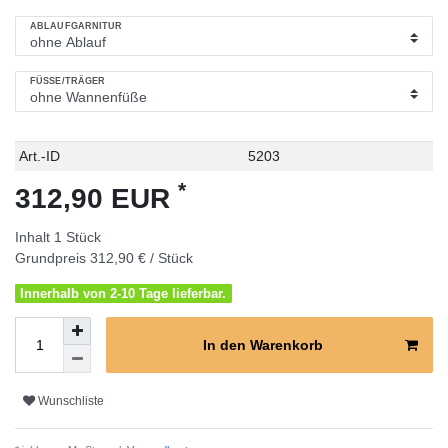
ABLAUFGARNITUR
FÜSSE/TRÄGER
Technisches
Wert
Art.-ID
5203
Merkmal
*
312,90 EUR
Inhalt
1
Stück
Grundpreis
312,90 € / Stück
Innerhalb von 2-10 Tage lieferbar.
In den Warenkorb
Wunschliste