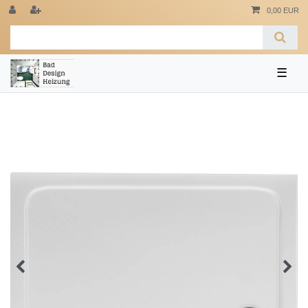
0,00 EUR
☰