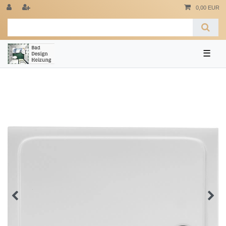
0,00 EUR
☰