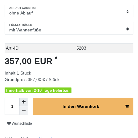
ABLAUFGARNITUR
FÜSSE/TRÄGER
Technisches
Wert
Art.-ID
5203
Merkmal
*
357,00 EUR
Inhalt
1
Stück
Grundpreis
357,00 € / Stück
Innerhalb von 2-10 Tage lieferbar.
In den Warenkorb
Wunschliste