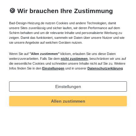
🍪 Wir brauchen Ihre Zustimmung
Bad-Design-Heizung.de nutzen Cookies und andere Technologien, damit
unsere Sites zuverlässig und sicher laufen, wir deren Performance auf dem
Schirm behalten und um dir relevante Inhalte und personalisierte Werbung zu
zeigen. Damit das funktioniert, sammeln wir Daten über unsere Nutzer und wie
sie unsere Angebote auf welchen Geräten nutzen.
Wenn Sie auf
"Allen zustimmen"
klicken, erlauben Sie uns diese Daten
weiterzuverarbeiten. Falls Sie dem
nicht zustimmen
, beschränken wir uns auf
die wesentliche Cookies und schneiden unsere Inhalte nicht auf Sie zu. Weitere
Infos finden Sie in den
Einstellungen
und in unserer
Datenschutzerklärung
Einstellungen
Technisches
Wert
Art.-ID
5203
Allen zustimmen
Merkmal
Informationen
Versand und Zahlung