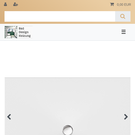
0,00 EUR
☰