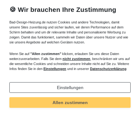
🍪 Wir brauchen Ihre Zustimmung
Bad-Design-Heizung.de nutzen Cookies und andere Technologien, damit
unsere Sites zuverlässig und sicher laufen, wir deren Performance auf dem
Schirm behalten und um dir relevante Inhalte und personalisierte Werbung zu
zeigen. Damit das funktioniert, sammeln wir Daten über unsere Nutzer und wie
sie unsere Angebote auf welchen Geräten nutzen.
Wenn Sie auf
"Allen zustimmen"
klicken, erlauben Sie uns diese Daten
weiterzuverarbeiten. Falls Sie dem
nicht zustimmen
, beschränken wir uns auf
die wesentliche Cookies und schneiden unsere Inhalte nicht auf Sie zu. Weitere
Infos finden Sie in den
Einstellungen
und in unserer
Datenschutzerklärung
Einstellungen
Technisches
Wert
Art.-ID
5189
Allen zustimmen
Merkmal
Informationen
Versand und Zahlung