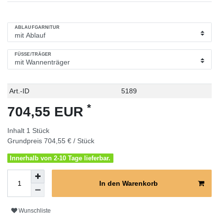
ABLAUFGARNITUR
FÜSSE/TRÄGER
Technisches
Wert
Art.-ID
5189
Merkmal
*
704,55 EUR
Inhalt
1
Stück
Grundpreis
704,55 € / Stück
Innerhalb von 2-10 Tage lieferbar.
In den Warenkorb
Wunschliste