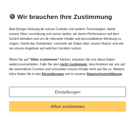
🍪 Wir brauchen Ihre Zustimmung
Bad-Design-Heizung.de nutzen Cookies und andere Technologien, damit
unsere Sites zuverlässig und sicher laufen, wir deren Performance auf dem
Schirm behalten und um dir relevante Inhalte und personalisierte Werbung zu
zeigen. Damit das funktioniert, sammeln wir Daten über unsere Nutzer und wie
sie unsere Angebote auf welchen Geräten nutzen.
Wenn Sie auf
"Allen zustimmen"
klicken, erlauben Sie uns diese Daten
weiterzuverarbeiten. Falls Sie dem
nicht zustimmen
, beschränken wir uns auf
die wesentliche Cookies und schneiden unsere Inhalte nicht auf Sie zu. Weitere
Infos finden Sie in den
Einstellungen
und in unserer
Datenschutzerklärung
Einstellungen
Technisches
Wert
Art.-ID
5193
Allen zustimmen
Merkmal
Informationen