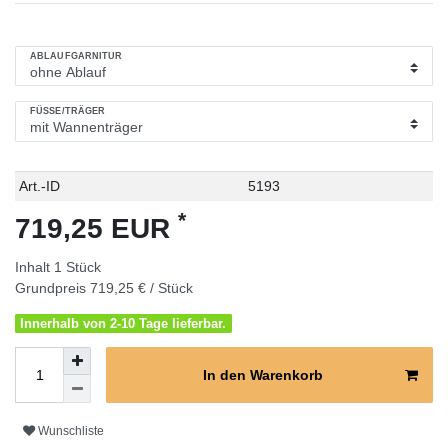
ABLAUFGARNITUR
FÜSSE/TRÄGER
Technisches
Wert
Art.-ID
5193
Merkmal
*
719,25 EUR
Inhalt
1
Stück
Grundpreis
719,25 € / Stück
Innerhalb von 2-10 Tage lieferbar.
In den Warenkorb
Wunschliste