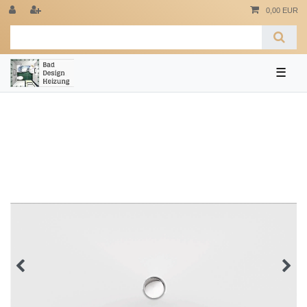
0,00 EUR
☰