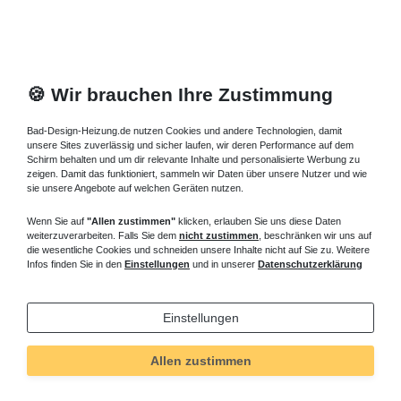
🍪 Wir brauchen Ihre Zustimmung
Bad-Design-Heizung.de nutzen Cookies und andere Technologien, damit
unsere Sites zuverlässig und sicher laufen, wir deren Performance auf dem
Schirm behalten und um dir relevante Inhalte und personalisierte Werbung zu
zeigen. Damit das funktioniert, sammeln wir Daten über unsere Nutzer und wie
sie unsere Angebote auf welchen Geräten nutzen.
Wenn Sie auf
"Allen zustimmen"
klicken, erlauben Sie uns diese Daten
weiterzuverarbeiten. Falls Sie dem
nicht zustimmen
, beschränken wir uns auf
die wesentliche Cookies und schneiden unsere Inhalte nicht auf Sie zu. Weitere
Infos finden Sie in den
Einstellungen
und in unserer
Datenschutzerklärung
Einstellungen
Technisches
Wert
Art.-ID
664
Allen zustimmen
Merkmal