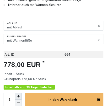
lieferbar auch mit Wannen-Schürze
ABLAUF
FÜSSE / TRÄGER
Technisches
Wert
Art.-ID
664
Merkmal
*
778,00 EUR
Inhalt
1
Stück
Grundpreis
778,00 € / Stück
Innerhalb von 30 Tagen lieferbar.
In den Warenkorb