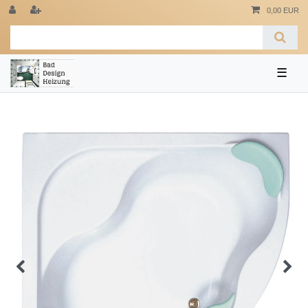
0,00 EUR
☰