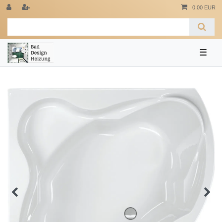
0,00 EUR
☰