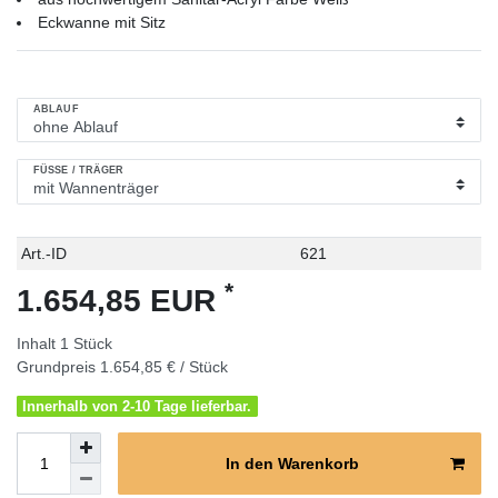
Eckwanne mit Sitz
ABLAUF
FÜSSE / TRÄGER
Technisches
Wert
Art.-ID
621
Merkmal
*
1.654,85 EUR
Inhalt
1
Stück
Grundpreis
1.654,85 € / Stück
Innerhalb von 2-10 Tage lieferbar.
In den Warenkorb