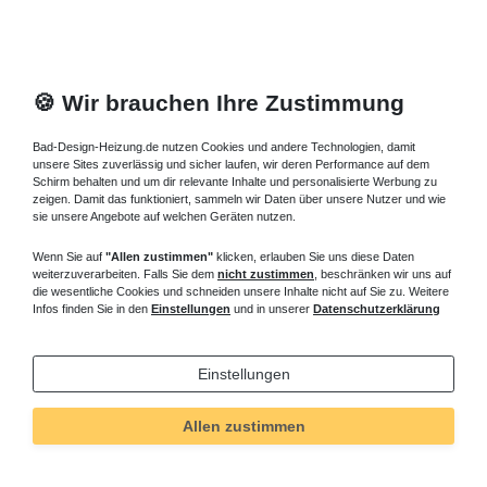
🍪 Wir brauchen Ihre Zustimmung
Bad-Design-Heizung.de nutzen Cookies und andere Technologien, damit
unsere Sites zuverlässig und sicher laufen, wir deren Performance auf dem
Schirm behalten und um dir relevante Inhalte und personalisierte Werbung zu
zeigen. Damit das funktioniert, sammeln wir Daten über unsere Nutzer und wie
sie unsere Angebote auf welchen Geräten nutzen.
Wenn Sie auf
"Allen zustimmen"
klicken, erlauben Sie uns diese Daten
weiterzuverarbeiten. Falls Sie dem
nicht zustimmen
, beschränken wir uns auf
die wesentliche Cookies und schneiden unsere Inhalte nicht auf Sie zu. Weitere
Infos finden Sie in den
Einstellungen
und in unserer
Datenschutzerklärung
Einstellungen
Technisches
Wert
Art.-ID
621
Allen zustimmen
Merkmal