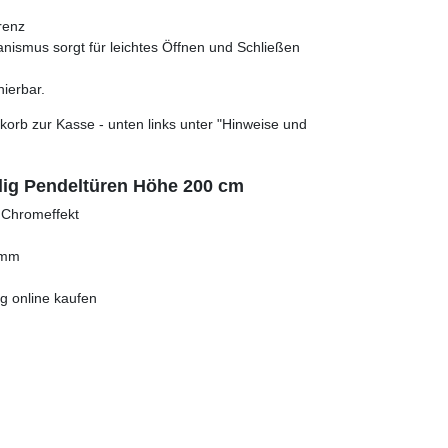
renz
anismus sorgt für leichtes Öffnen und Schließen
nierbar.
orb zur Kasse - unten links unter "Hinweise und
ilig Pendeltüren Höhe 200 cm
u Chromeffekt
 mm
g online kaufen