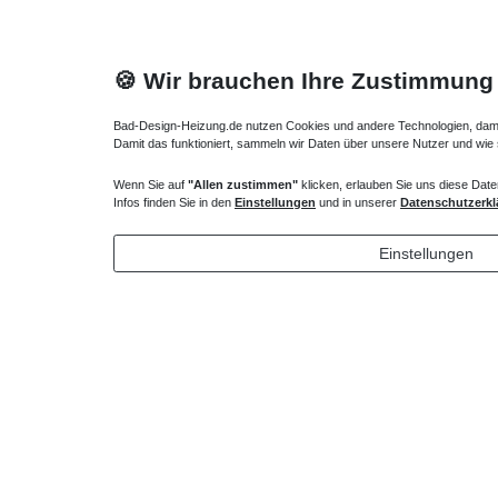
🍪 Wir brauchen Ihre Zustimmung
Bad-Design-Heizung.de nutzen Cookies und andere Technologien, damit 
Damit das funktioniert, sammeln wir Daten über unsere Nutzer und wie
Wenn Sie auf
"Allen zustimmen"
klicken, erlauben Sie uns diese Date
Duschtasse Viertelkreis 100 x 100 x 6,5 cm R50
Viertelkr
Infos finden Sie in den
Einstellungen
und in unserer
Datenschutzerkl
2 cm
435,75 € *
549,15
Einstellungen
*
inkl. ges. MwSt.
zzgl.
Versandkosten
*
inkl. ges
Profil schwarz, chrom, ...