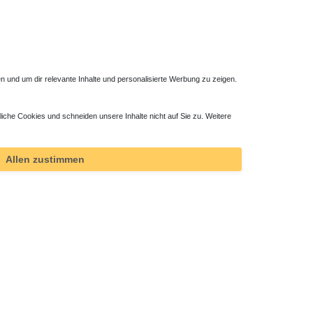
 und um dir relevante Inhalte und personalisierte Werbung zu zeigen.
liche Cookies und schneiden unsere Inhalte nicht auf Sie zu. Weitere
 2,5 cm
Duschwanne Viertelkreis 100 x 100 x 1,5 cm R50
458,00 € *
Allen zustimmen
*
inkl. ges. MwSt.
zzgl.
Versandkosten