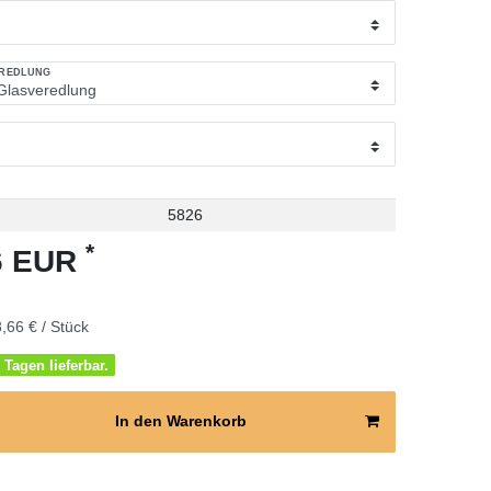
EREDLUNG
5826
*
66 EUR
,66 € / Stück
 Tagen lieferbar.
In den Warenkorb