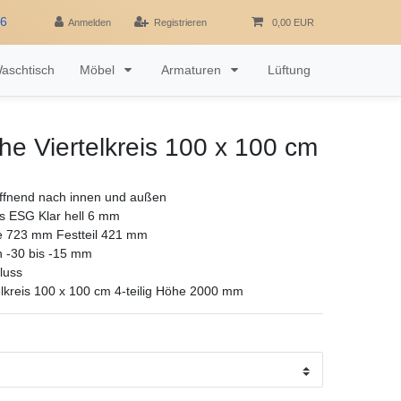
16
Anmelden
Registrieren
0,00 EUR
aschtisch
Möbel
Armaturen
Lüftung
e Viertelkreis 100 x 100 cm
ffnend nach innen und außen
as ESG Klar hell 6 mm
te 723 mm Festteil 421 mm
ch -30 bis -15 mm
luss
lkreis 100 x 100 cm 4-teilig Höhe 2000 mm