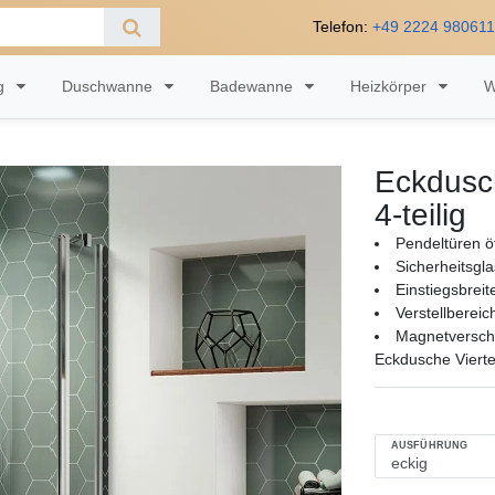
Telefon:
+49 2224 98061
ng
Duschwanne
Badewanne
Heizkörper
W
Eckdusch
4-teilig
Pendeltüren ö
Sicherheitsgl
Einstiegsbrei
Verstellberei
Magnetversch
Eckdusche Vierte
AUSFÜHRUNG