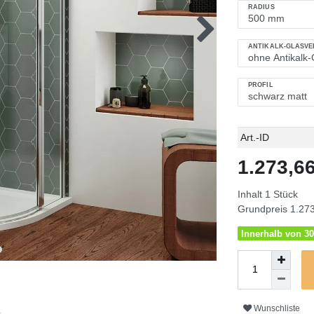
RADIUS
ANTIKALK-GLASV
PROFIL
Technisches
Wert
Art.-ID
Merkmal
1.273,
Inhalt
1
Stück
Grundpreis
1.273
Innerhalb von 30
Wunschliste