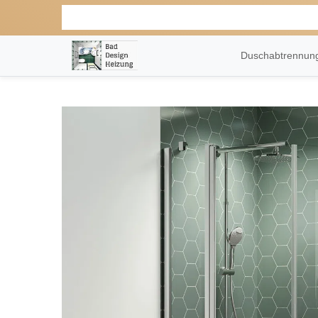
Duschabtrennu