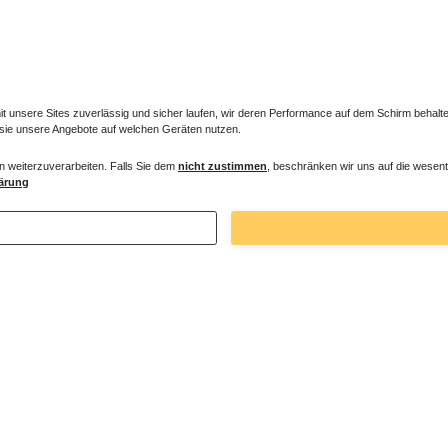
unsere Sites zuverlässig und sicher laufen, wir deren Performance auf dem Schirm behalten
 sie unsere Angebote auf welchen Geräten nutzen.
n weiterzuverarbeiten. Falls Sie dem
nicht zustimmen
, beschränken wir uns auf die wesent
eis Mineralguss Duschwanne 100 x 100 x
Duschtasse rund superflach 100 x 100 x
ärung
R55 weiß
 € *
379,05 € *
. MwSt.
zzgl.
Versandkosten
*
inkl. ges. MwSt.
zzgl.
Versandkosten
Zuletzt angesehene Artikel