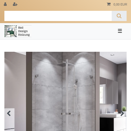
0,00 EUR
☰