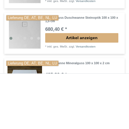
*
inkl. ges. MwSt.
zzgl.
Versandkosten
Lieferung DE, AT, BE, NL, LU
Mineralguss Duschwanne Steinoptik 100 x 100 x
1,5 cm
680,40 € *
Artikel anzeigen
*
inkl. ges. MwSt.
zzgl.
Versandkosten
Lieferung DE, AT, BE, NL, LU
Duschwanne Mineralguss 100 x 100 x 2 cm
405,30 € *
In den Warenkorb
*
inkl. ges. MwSt.
zzgl.
Versandkosten
Lieferung DE, AT, BE, NL, LU
Mineralguss Duschwanne plan 100 x 100 cm
569,10 € *
In den Warenkorb