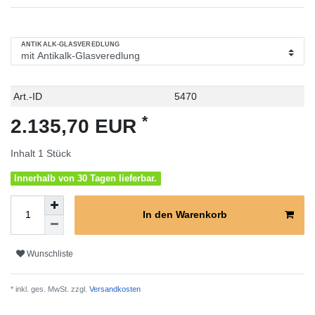
ANTIKALK-GLASVEREDLUNG
Technisches
Wert
Art.-ID
5470
Merkmal
*
2.135,70 EUR
Inhalt
1
Stück
Innerhalb von 30 Tagen lieferbar.
In den Warenkorb
Wunschliste
* inkl. ges. MwSt. zzgl.
Versandkosten