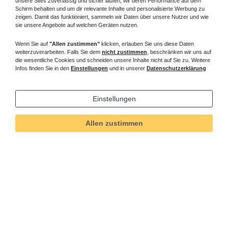
unsere Sites zuverlässig und sicher laufen, wir deren Performance auf dem
Schirm behalten und um dir relevante Inhalte und personalisierte Werbung zu
zeigen. Damit das funktioniert, sammeln wir Daten über unsere Nutzer und wie
sie unsere Angebote auf welchen Geräten nutzen.
Wenn Sie auf
"Allen zustimmen"
klicken, erlauben Sie uns diese Daten
weiterzuverarbeiten. Falls Sie dem
nicht zustimmen
, beschränken wir uns auf
die wesentliche Cookies und schneiden unsere Inhalte nicht auf Sie zu. Weitere
Infos finden Sie in den
Einstellungen
und in unserer
Datenschutzerklärung
Einstellungen
Allen zustimmen
Technisches
Wert
Art.-ID
5470
Merkmal
Informationen
Versand und Zahlung
Bei Fragen helfen wir zum Ortstarif: