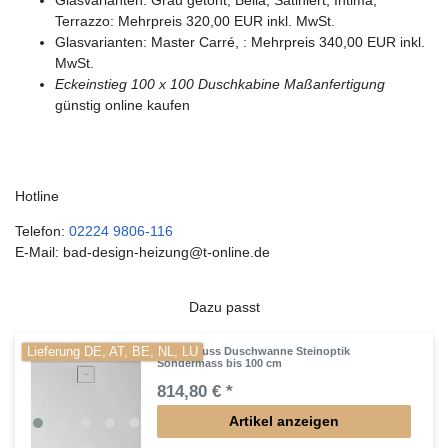
Glasvarianten: Grau getönt, Bella, Satiniert, Intima,
Terrazzo: Mehrpreis 320,00 EUR inkl. MwSt.
Glasvarianten: Master Carré, : Mehrpreis 340,00 EUR inkl.
MwSt.
Eckeinstieg 100 x 100
Duschkabine Maßanfertigung
günstig online kaufen
Hotline
Telefon:
02224 9806-116
E-Mail: bad-design-heizung@t-online.de
Dazu passt
Lieferung DE, AT, BE, NL, LU
Mineralguss Duschwanne Steinoptik
Sondermass bis 100 cm
814,80 € *
Artikel anzeigen