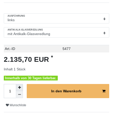
AUSFÜHRUNG
ANTIKALK-GLASVEREDLUNG
Technisches
Wert
Art.-ID
5477
Merkmal
*
2.135,70 EUR
Inhalt
1
Stück
Innerhalb von 30 Tagen lieferbar.
In den Warenkorb
Wunschliste