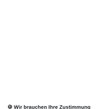
405,30 € *
Artikel anzeigen
*
inkl. ges. MwSt.
zzgl.
Versandkosten
Zuletzt angesehene Artikel
Lieferung DE, AT, BE, NL, LU
Eckeinstieg 100 x 75 x bis 220 cm
2.135,70 € *
Artikel anzeigen
*
inkl. ges. MwSt.
zzgl.
Versandkosten
🍪 Wir brauchen Ihre Zustimmung