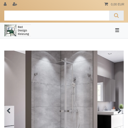
0,00 EUR
☰