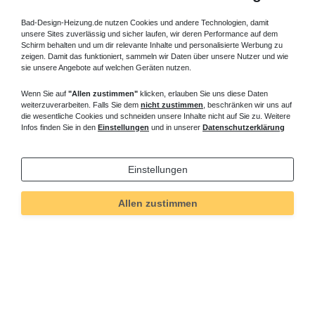
Bad-Design-Heizung.de nutzen Cookies und andere Technologien, damit
unsere Sites zuverlässig und sicher laufen, wir deren Performance auf dem
Schirm behalten und um dir relevante Inhalte und personalisierte Werbung zu
zeigen. Damit das funktioniert, sammeln wir Daten über unsere Nutzer und wie
sie unsere Angebote auf welchen Geräten nutzen.
Wenn Sie auf
"Allen zustimmen"
klicken, erlauben Sie uns diese Daten
weiterzuverarbeiten. Falls Sie dem
nicht zustimmen
, beschränken wir uns auf
die wesentliche Cookies und schneiden unsere Inhalte nicht auf Sie zu. Weitere
Infos finden Sie in den
Einstellungen
und in unserer
Datenschutzerklärung
Einstellungen
Allen zustimmen
Technisches
Wert
Art.-ID
5477
Merkmal
Informationen