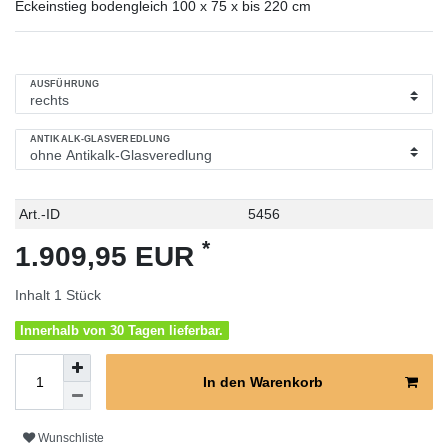
Eckeinstieg bodengleich 100 x 75 x bis 220 cm
AUSFÜHRUNG
ANTIKALK-GLASVEREDLUNG
Technisches
Wert
Art.-ID
5456
Merkmal
*
1.909,95 EUR
Inhalt
1
Stück
Innerhalb von 30 Tagen lieferbar.
In den Warenkorb
Wunschliste