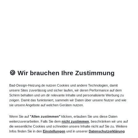
Zuletzt angesehene Artikel
Lieferung DE, AT, BE, NL, LU
Eckeinstieg bodengleich 100 x 75 x bis 220 cm
1.909,95 € *
Artikel anzeigen
*
inkl. ges. MwSt.
zzgl.
Versandkosten
🍪 Wir brauchen Ihre Zustimmung
Bad-Design-Heizung.de nutzen Cookies und andere Technologien, damit
unsere Sites zuverlässig und sicher laufen, wir deren Performance auf dem
Schirm behalten und um dir relevante Inhalte und personalisierte Werbung zu
zeigen. Damit das funktioniert, sammeln wir Daten über unsere Nutzer und wie
sie unsere Angebote auf welchen Geräten nutzen.
Wenn Sie auf
"Allen zustimmen"
klicken, erlauben Sie uns diese Daten
weiterzuverarbeiten. Falls Sie dem
nicht zustimmen
, beschränken wir uns auf
die wesentliche Cookies und schneiden unsere Inhalte nicht auf Sie zu. Weitere
Infos finden Sie in den
Einstellungen
und in unserer
Datenschutzerklärung