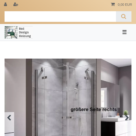
0,00 EUR
☰