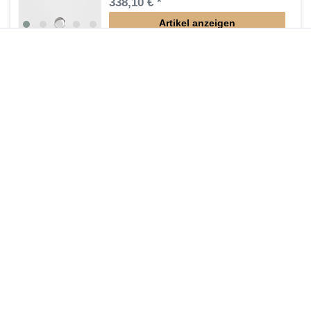
338,10 € *
Artikel anzeigen
*
inkl. ges. MwSt.
zzgl.
Versandkosten
Duschsäule mit Brausethermostat
488,25 € *
Artikel anzeigen
*
inkl. ges. MwSt.
zzgl.
Versandkosten
Lieferung DE, AT, BE, NL, LU
Mineralguss Duschwanne Steinoptik 100 x 75 x
1,5 cm
630,00 € *
Artikel anzeigen
*
inkl. ges. MwSt.
zzgl.
Versandkosten