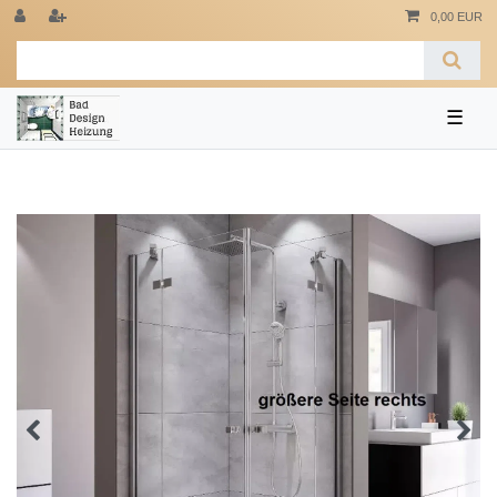
0,00 EUR
☰