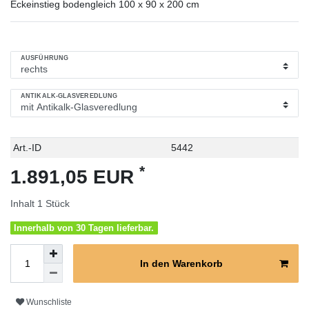
Eckeinstieg bodengleich 100 x 90 x 200 cm
AUSFÜHRUNG
ANTIKALK-GLASVEREDLUNG
Technisches
Wert
Art.-ID
5442
Merkmal
*
1.891,05 EUR
Inhalt
1
Stück
Innerhalb von 30 Tagen lieferbar.
In den Warenkorb
Wunschliste