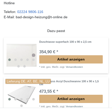
Hotline
Telefon:
02224 9806-116
E-Mail: bad-design-heizung@t-online.de
Dazu passt
Duschtasse superfach 100 x 90 x 2,5 cm
354,90 € *
Artikel anzeigen
*
inkl. ges. MwSt.
zzgl.
Versandkosten
Lieferung DE, AT, BE, NL, LU
Mineralguss Acryl Duschwanne 100 x 90 x 1,5
cm
473,55 € *
Artikel anzeigen
*
inkl. ges. MwSt.
zzgl.
Versandkosten