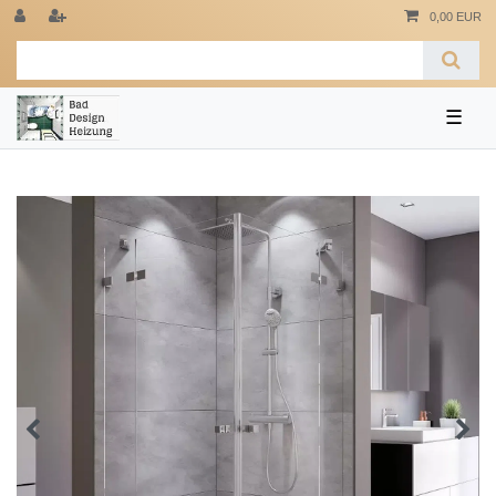
0,00 EUR
☰