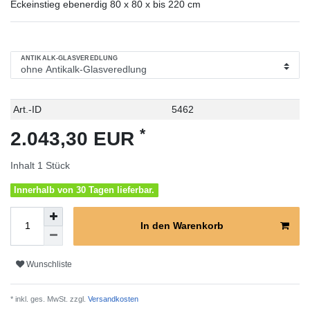
Eckeinstieg ebenerdig 80 x 80 x bis 220 cm
ANTIKALK-GLASVEREDLUNG
Technisches
Wert
Art.-ID
5462
Merkmal
*
2.043,30 EUR
Inhalt
1
Stück
Innerhalb von 30 Tagen lieferbar.
In den Warenkorb
Wunschliste
* inkl. ges. MwSt. zzgl.
Versandkosten