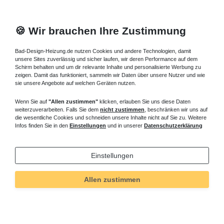
🍪 Wir brauchen Ihre Zustimmung
Bad-Design-Heizung.de nutzen Cookies und andere Technologien, damit
unsere Sites zuverlässig und sicher laufen, wir deren Performance auf dem
Schirm behalten und um dir relevante Inhalte und personalisierte Werbung zu
zeigen. Damit das funktioniert, sammeln wir Daten über unsere Nutzer und wie
sie unsere Angebote auf welchen Geräten nutzen.
Wenn Sie auf
"Allen zustimmen"
klicken, erlauben Sie uns diese Daten
weiterzuverarbeiten. Falls Sie dem
nicht zustimmen
, beschränken wir uns auf
die wesentliche Cookies und schneiden unsere Inhalte nicht auf Sie zu. Weitere
Infos finden Sie in den
Einstellungen
und in unserer
Datenschutzerklärung
Einstellungen
Allen zustimmen
Technisches
Wert
Art.-ID
5462