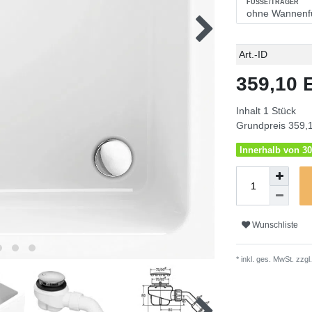
FÜSSE/TRÄGER
Technisches
Wert
Art.-ID
Merkmal
359,10
Inhalt
1
Stück
Grundpreis
359,1
Innerhalb von 30
Wunschliste
* inkl. ges. MwSt. zzgl.