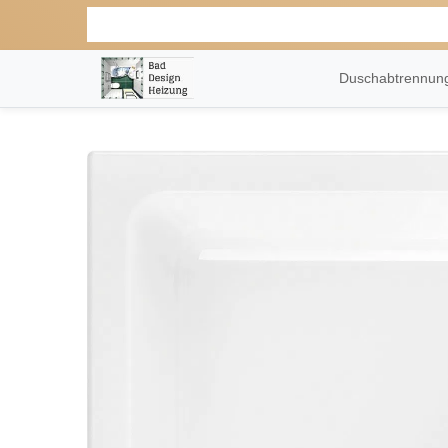
Duschabtrennu