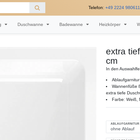
Telefon:
+49 2224 98061
ng
Duschwanne
Badewanne
Heizkörper
W
extra ti
cm
In den Auswahlfe
Ablaufgarnitur
Wannenfüße 8
extra tiefe Dusc
Farbe: Weiß, M
ABLAUFGARNITUR