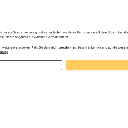
unsere Sites zuverlässig und sicher laufen, wir deren Performance auf dem Schirm behalten
 sie unsere Angebote auf welchen Geräten nutzen.
n weiterzuverarbeiten. Falls Sie dem
nicht zustimmen
, beschränken wir uns auf die wesent
ne Dämm- und Schutzband
ärung
€ *
. MwSt.
zzgl.
Versandkosten
Zuletzt angesehene Artikel