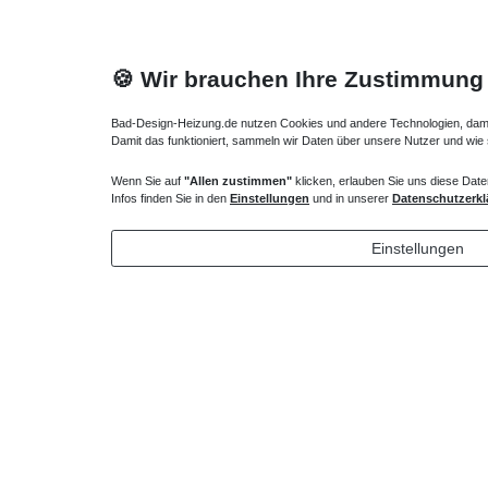
🍪 Wir brauchen Ihre Zustimmung
Bad-Design-Heizung.de nutzen Cookies und andere Technologien, damit 
Damit das funktioniert, sammeln wir Daten über unsere Nutzer und wie
Wenn Sie auf
"Allen zustimmen"
klicken, erlauben Sie uns diese Date
Duschwanne Montagewinkel Wandwinkel
Duschwan
Infos finden Sie in den
Einstellungen
und in unserer
Datenschutzerkl
34,65 € *
44,10 
Einstellungen
*
inkl. ges. MwSt.
zzgl.
Versandkosten
*
inkl. ges