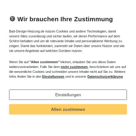
🍪 Wir brauchen Ihre Zustimmung
Bad-Design-Heizung.de nutzen Cookies und andere Technologien, damit
unsere Sites zuverlässig und sicher laufen, wir deren Performance auf dem
Schirm behalten und um dir relevante Inhalte und personalisierte Werbung zu
zeigen. Damit das funktioniert, sammeln wir Daten über unsere Nutzer und wie
sie unsere Angebote auf welchen Geräten nutzen.
Wenn Sie auf
"Allen zustimmen"
klicken, erlauben Sie uns diese Daten
weiterzuverarbeiten. Falls Sie dem
nicht zustimmen
, beschränken wir uns auf
die wesentliche Cookies und schneiden unsere Inhalte nicht auf Sie zu. Weitere
Infos finden Sie in den
Einstellungen
und in unserer
Datenschutzerklärung
Einstellungen
Allen zustimmen
Technisches
Wert
Art.-ID
5635