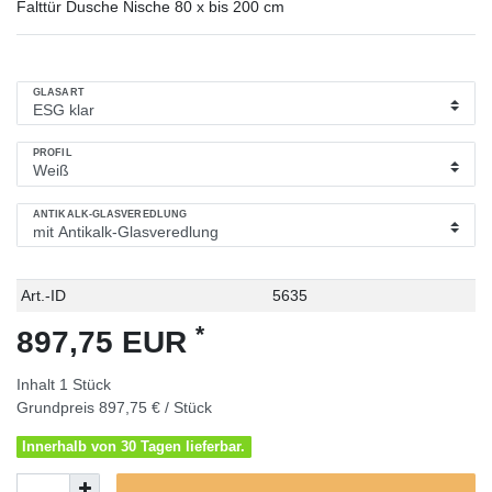
Falttür Dusche Nische 80 x bis 200 cm
GLASART
PROFIL
ANTIKALK-GLASVEREDLUNG
Technisches
Wert
Art.-ID
5635
Merkmal
*
897,75 EUR
Inhalt
1
Stück
Grundpreis
897,75 € / Stück
Innerhalb von 30 Tagen lieferbar.