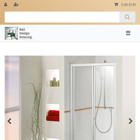
0,00 EUR
☰