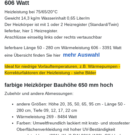
606 Watt
Heizleistung bei 75/65/20°C
Gewicht 14,3 kg/m Wasserinhalt 0,65 Liter/m
Der Heizkörper ist mit 1 oder 2 Heizregister (Standard/Twin)
lieferbar, hier 1 Heizregister.
Anschlüsse einseitig links oder rechts vertauschbar
lieferbare Länge 50 - 280 cm Wärmeleistung 606 - 3391 Watt
mehr Auswahl
eine Übersicht finden Sie hier
Ideal für niedrige Vorlauftemperaturen, z.B. Wärmepumpen -
Korrekturfaktoren der Heizleistung - siehe Bilder
farbige Heizkörper Bauhöhe 650 mm hoch
Zubehör und andere Abmessungen:
andere Größen: Höhe 20, 35, 50, 65, 95 cm - Länge 50 -
280 cm, Tiefe 09, 12, 17, 22 cm
Wärmeleistung 269 - 8484 Watt
Farben: Umweltfreundlich lackiert mit kratz- und stossfester
Oberflächenverkleidung mit hoher UV-Beständigkeit