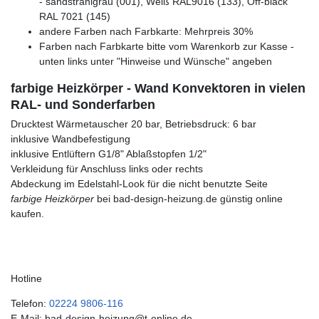
- sandstrahlgrau (001), Weiß RAL9016 (133), Off-black
RAL 7021 (145)
andere Farben nach Farbkarte: Mehrpreis 30%
Farben nach Farbkarte bitte vom Warenkorb zur Kasse -
unten links unter "Hinweise und Wünsche" angeben
farbige Heizkörper - Wand Konvektoren in vielen
RAL- und Sonderfarben
Drucktest Wärmetauscher 20 bar, Betriebsdruck: 6 bar
inklusive Wandbefestigung
inklusive Entlüftern G1/8" Ablaßstopfen 1/2"
Verkleidung für Anschluss links oder rechts
Abdeckung im Edelstahl-Look für die nicht benutzte Seite
farbige Heizkörper
bei bad-design-heizung.de günstig online
kaufen.
Hotline
Telefon:
02224 9806-116
E-Mail: bad-design-heizung@t-online.de