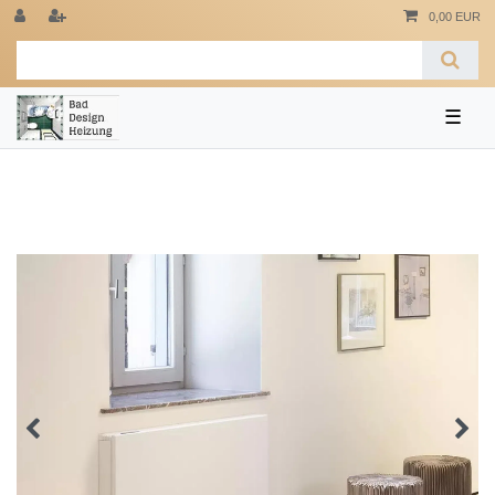
0,00 EUR
☰