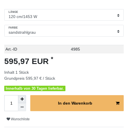
LÄNGE
FARBE
Technisches
Wert
Art.-ID
4985
Merkmal
*
595,97 EUR
Inhalt
1
Stück
Grundpreis
595,97 € / Stück
Innerhalb von 30 Tagen lieferbar.
In den Warenkorb
Wunschliste