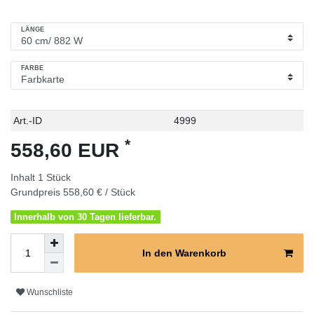
LÄNGE
FARBE
Technisches
Wert
Art.-ID
4999
Merkmal
*
558,60 EUR
Inhalt
1
Stück
Grundpreis
558,60 € / Stück
Innerhalb von 30 Tagen lieferbar.
In den Warenkorb
Wunschliste