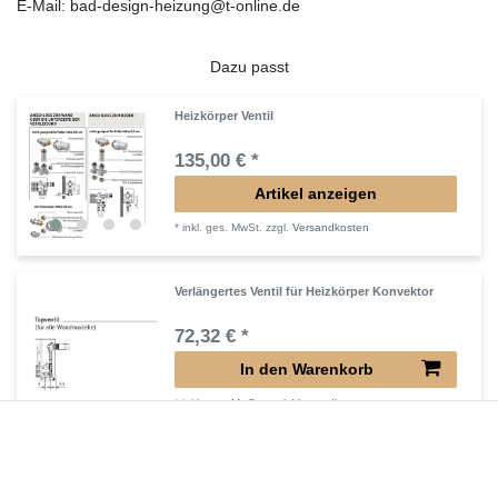
E-Mail: bad-design-heizung@t-online.de
Dazu passt
Heizkörper Ventil
135,00 € *
Artikel anzeigen
*
inkl. ges. MwSt.
zzgl.
Versandkosten
Verlängertes Ventil für Heizkörper Konvektor
72,32 € *
In den Warenkorb
*
inkl. ges. MwSt.
zzgl.
Versandkosten
Verlängerter Entlüfter für Heizkörper