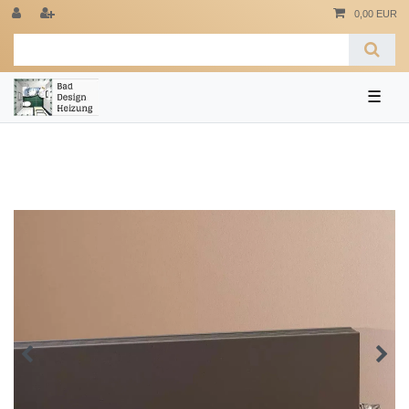
0,00 EUR
☰