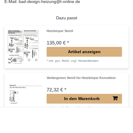
E-Mail: bad-design-heizung@t-online.de
Dazu passt
Heizkörper Ventil
135,00 € *
Artikel anzeigen
*
inkl. ges. MwSt.
zzgl.
Versandkosten
Verlängertes Ventil für Heizkörper Konvektor
72,32 € *
In den Warenkorb
*
inkl. ges. MwSt.
zzgl.
Versandkosten
Verlängerter Entlüfter für Heizkörper