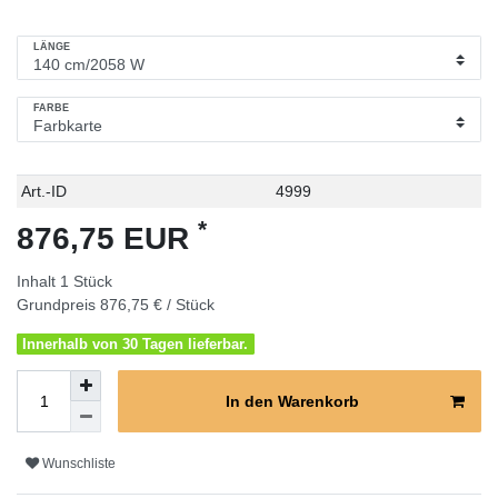
LÄNGE
FARBE
Technisches
Wert
Art.-ID
4999
Merkmal
*
876,75 EUR
Inhalt
1
Stück
Grundpreis
876,75 € / Stück
Innerhalb von 30 Tagen lieferbar.
In den Warenkorb
Wunschliste