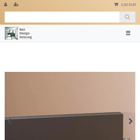
0,00 EUR
☰